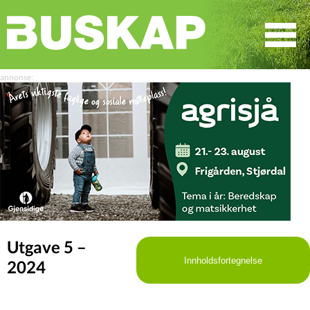
☰
SØK
Utgave 5 –
Innholdsfortegnelse
2024
LEDER