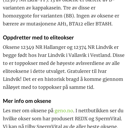
varianten av kappakasein. Tre av disse er
homozygote for varianten (BB). Ingen av oksene er
bærere av mutasjonene AH1, BTA12 eller BTA8H.
Oppdretter med to eliteokser
Oksene 12349 NR Hallanger og 12374 NR Lindvik er
begge født hos Ivar Lindvik i Vallavik i Vestland. Disse
to er toppokser med de høyeste avlsverdiene av alle
eliteoksene i dette utvalget. Gratulerer til Ivar
Lindvik! Det er en historisk bragd å komme gjennom
nåløyet med to toppokser på samme tid.
Mer info om oksene
Les mer om oksene på
geno.no
. I nettbutikken ser du
hvilke okser som har produsert REDX og SpermVital.
Vi kan nå tilby SpermVital av de aller beste oksene.