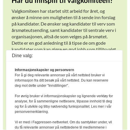
Har du innspill til valgkomitéen?
Valgkomiteen har startet sitt arbeid for året, og
ønsker å minne om muligheten til å sende inn forslag
på kandidater. De ønsker seg kandidater til verv som
årsmøteutsending, samt kandidater til sentrale verv i
organisasjonen, altså de som velges på årsmøtet.
Dette er en god anledning til å tipse de om gode
kandidater som kan gjøre en god jobb som tillitsvalgt
for Geno.
Dine valg:
Husk også at dere som er Geno-kontakter har ansvar
Informasjonskapsler og personvern
for at produsentlaget skal gi tilbakemelding til sentral
For å gi deg relevante annonser på vårt nettsted bruker vi
valgkomité i Geno om forslag til nye eller støtte til
informasjon fra ditt besøk på vårt nettsted. Du kan reservere
sittende kandidater. Her tenker vi spesielt på
deg mot dette under "Innstillinger".
årsmøteutsendinger, men gjerne også andre sentrale
For øvrig bruker vi informasjonskapsler og lignende verktøy for
verv.
analyse, for å sammenligne nettlesere, tilpasse innhold til deg
og for å utvikle og tilby nødvendig funksjonalitet. Les mer i vår
Se hvem som sitter i valgkomiteen og send dine
personvernerklæring.
forslag på
www.geno.no/valgkomite
.
Vi er med i Fagpressen-nettverket. Om du samtykker under, vil
du få relevante annonser på nettstedene til medlemmene i