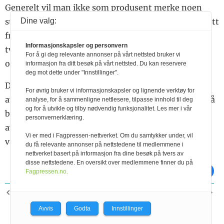
Generelt vil man ikke som produsent merke noen
Dine valg:
stor forskjell på hvilke kalver som er listet ut, bortsett
fra at vi nå også vil liste ut kalver som er fødte som
Informasjonskapsler og personvern
tvillinger (unntatt kvigekalv født som tvilling med
For å gi deg relevante annonser på vårt nettsted bruker vi
oksekalv).
informasjon fra ditt besøk på vårt nettsted. Du kan reservere
deg mot dette under "Innstillinger".
Den største endringen som skjer er at visningen av
For øvrig bruker vi informasjonskapsler og lignende verktøy for
avlsemner vil forsvinne fra Kukontrollen. Disse vil nå
analyse, for å sammenligne nettlesere, tilpasse innhold til deg
og for å utvikle og tilby nødvendig funksjonalitet. Les mer i vår
bli gjort tilgjengelig i samme plattform som Geno
personvernerklæring.
avlsplan. Geno vil legge ut informasjon om dette på
Vi er med i Fagpressen-nettverket. Om du samtykker under, vil
våre digitale flater når det nye systemet tas i bruk.
du få relevante annonser på nettstedene til medlemmene i
nettverket basert på informasjon fra dine besøk på tvers av
disse nettstedene. En oversikt over medlemmene finner du på
skriv ut
del på facebook
Fagpressen.no.
FORRIGE ARTIKKEL
NESTE ARTIKKEL
10 på topp GS
To populære eliteokser
Avvis
Godta
Innstillinger