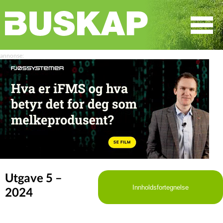
☰
SØK
Utgave 5 –
Innholdsfortegnelse
2024
LEDER