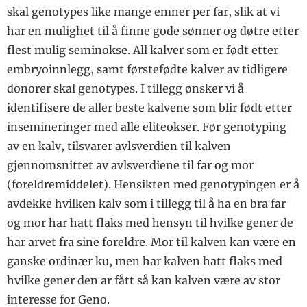
skal genotypes like mange emner per far, slik at vi
har en mulighet til å finne gode sønner og døtre etter
flest mulig seminokse. All kalver som er født etter
embryoinnlegg, samt førstefødte kalver av tidligere
donorer skal genotypes. I tillegg ønsker vi å
identifisere de aller beste kalvene som blir født etter
insemineringer med alle eliteokser. Før genotyping
av en kalv, tilsvarer avlsverdien til kalven
gjennomsnittet av avlsverdiene til far og mor
(foreldremiddelet). Hensikten med genotypingen er å
avdekke hvilken kalv som i tillegg til å ha en bra far
og mor har hatt flaks med hensyn til hvilke gener de
har arvet fra sine foreldre. Mor til kalven kan være en
ganske ordinær ku, men har kalven hatt flaks med
hvilke gener den ar fått så kan kalven være av stor
interesse for Geno.