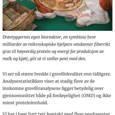
Drøvtyggernes egen bioreaktor, en symbiose hvor
milliarder av mikroskopiske hjelpere omdanner fiberrikt
gras til høyverdig protein og energi for produksjon av
melk og kjøtt, gitt at vi steller pent med den.
Vi ser nå større bredde i grovfôrkvalitet enn tidligere.
Analysestatistikken viser at stadig flere av de
innkomne grovfôranalysene ligger betydelig over
gjennomsnittet både på fordøyelighet (OMD) og ikke
minst proteininnhold.
Vi har i høst hatt tett kontakt med flere produsenter