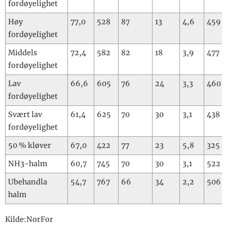
fordøyelighet
Høy
77,0
528
87
13
4,6
459
fordøyelighet
Middels
72,4
582
82
18
3,9
477
fordøyelighet
Lav
66,6
605
76
24
3,3
460
fordøyelighet
Svært lav
61,4
625
70
30
3,1
438
fordøyelighet
50 % kløver
67,0
422
77
23
5,8
325
NH3-halm
60,7
745
70
30
3,1
522
Ubehandla
54,7
767
66
34
2,2
506
halm
Kilde:NorFor