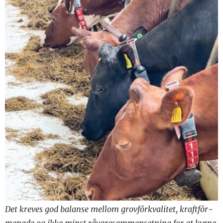
Det kreves god balanse mellom grovfôrkvalitet, kraftfôr-
mengde og ikke minst råvaresammensetning for at kyrne