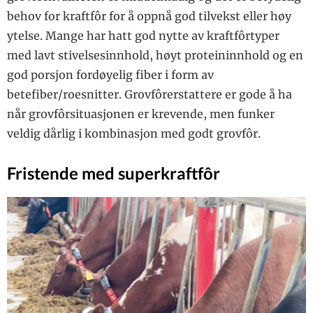
behov for kraftfôr for å oppnå god tilvekst eller høy
ytelse. Mange har hatt god nytte av kraftfôrtyper
med lavt stivelsesinnhold, høyt proteininnhold og en
god porsjon fordøyelig fiber i form av
betefiber/roesnitter. Grovfôrerstattere er gode å ha
når grovfôrsituasjonen er krevende, men funker
veldig dårlig i kombinasjon med godt grovfôr.
Fristende med superkraftfôr