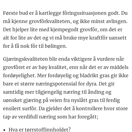
Første bud er å kartlegge fôringssituasjonen godt. Du
må kjenne grovfôrkvaliteten, og ikke minst avlingen.
Det hjelper lite med kjempegodt grovfôr, om det er
alt for lite av det og vi må bruke mye kraftfôr uansett
for å få nok fôr til bølingen.
Gjæringskvaliteten blir enda viktigere å vurdere når
grovfôret er av høy kvalitet, enn når det er av middels
fordøyelighet. Mer fordøyelig og bladrikt gras gir ikke
bare et større næringspotensial for dyra. Det gir
samtidig mer tilgjengelig næring til ånding og
uønsket gjæring på veien fra nyslått gras til ferdig
ensilert surfôr. Da gjelder det å kontrollere hvor store
tap av verdifull næring som har foregått;
Hva er tørrstoffinnholdet?