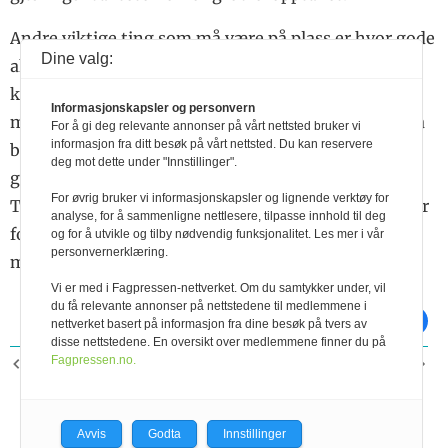
Andre viktige ting som må være på plass er hvor gode
Dine valg:
akkurat dine dyr er som grovfôrutnyttere. Friske
kalver, godt kvigeoppdrett og tilpassa sinku-
Informasjonskapsler og personvern
management er alle veldig viktige grunnpilarer for å
For å gi deg relevante annonser på vårt nettsted bruker vi
informasjon fra ditt besøk på vårt nettsted. Du kan reservere
bygge gode produksjonsdyr som vil utnytte godt
deg mot dette under "Innstillinger".
grovfôr på en god måte når de får muligheten. Vi i
For øvrig bruker vi informasjonskapsler og lignende verktøy for
Tine kommer til å jobbe enda mer målretta framover
analyse, for å sammenligne nettlesere, tilpasse innhold til deg
for å hjelpe dere med å ta ut potensialet som ligger i
og for å utvikle og tilby nødvendig funksjonalitet. Les mer i vår
personvernerklæring.
mer og bedre grovfôr.
Vi er med i Fagpressen-nettverket. Om du samtykker under, vil
du få relevante annonser på nettstedene til medlemmene i
skriv ut
del på facebook
nettverket basert på informasjon fra dine besøk på tvers av
disse nettstedene. En oversikt over medlemmene finner du på
Fagpressen.no.
FORRIGE ARTIKKEL
NESTE ARTIKKEL
Hva blir resultatene når
Grovfôrstrategi
sæden legges i
livmorhalsen?
Avvis
Godta
Innstillinger