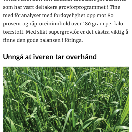
som har vært deltakere grovfôrprogrammet i Tine
med fôranalyser med fordøyelighet opp mot 80
prosent og råproteininnhold over 180 gram per kilo
tørrstoff. Med slikt supergrovfôr er det ekstra viktig å
finne den gode balansen i fôringa.
Unngå at iveren tar overhånd