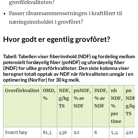
grovfôrkvaliteten?
Passer råvaresammensetningen i kraftfôret til
næringsinnholdet i grovfôret?
Hvor godt er egentlig grovfôret?
Tabell: Tabellen viser fiberinnhold (NDF) og fordeling mellom
potensielt fordøyelig fiber (pnNDF) og ufordøyelig fiber
(iNDF) for ulike grovfôrkvaliteter. Den siste kolonna viser
beregnet totalt opptak av NDF når fôrkvaliteten unngår i en
optimering (NorFor) for 30 kg melk.
Grovfôrkvalitet
OMD,
NDF,
pnNDF,
INDF,
nh
pn
%
g/kg
% av
% av
NDF,
NDF,
TS
NDF
NDF
%
g/kg
per
TS
time
Svært høy
81,3
436
92
8
5,4
401