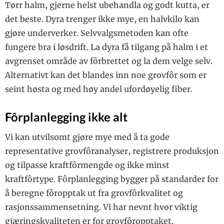
Tørr halm, gjerne helst ubehandla og godt kutta, er
det beste. Dyra trenger ikke mye, en halvkilo kan
gjøre underverker. Selvvalgsmetoden kan ofte
fungere bra i løsdrift. La dyra få tilgang på halm i et
avgrenset område av fôrbrettet og la dem velge selv.
Alternativt kan det blandes inn noe grovfôr som er
seint høsta og med høy andel ufordøyelig fiber.
Fôrplanlegging ikke alt
Vi kan utvilsomt gjøre mye med å ta gode
representative grovfôranalyser, registrere produksjon
og tilpasse kraftfôrmengde og ikke minst
kraftfôrtype. Fôrplanlegging bygger på standarder for
å beregne fôropptak ut fra grovfôrkvalitet og
rasjonssammensetning. Vi har nevnt hvor viktig
gjæringskvaliteten er for grovfôropptaket.