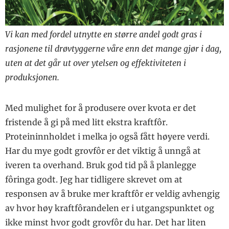
Vi kan med fordel utnytte en større andel godt gras i
rasjonene til drøvtyggerne våre enn det mange gjør i dag,
uten at det går ut over ytelsen og effektiviteten i
produksjonen.
Med mulighet for å produsere over kvota er det
fristende å gi på med litt ekstra kraftfôr.
Proteininnholdet i melka jo også fått høyere verdi.
Har du mye godt grovfôr er det viktig å unngå at
iveren ta overhand. Bruk god tid på å planlegge
fôringa godt. Jeg har tidligere skrevet om at
responsen av å bruke mer kraftfôr er veldig avhengig
av hvor høy kraftfôrandelen er i utgangspunktet og
ikke minst hvor godt grovfôr du har. Det har liten