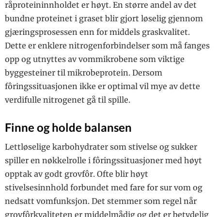
råproteininnholdet er høyt. En større andel av det
bundne proteinet i graset blir gjort løselig gjennom
gjæringsprosessen enn for middels graskvalitet.
Dette er enklere nitrogenforbindelser som må fanges
opp og utnyttes av vommikrobene som viktige
byggesteiner til mikrobeprotein. Dersom
fôringssituasjonen ikke er optimal vil mye av dette
verdifulle nitrogenet gå til spille.
Finne og holde balansen
Lettløselige karbohydrater som stivelse og sukker
spiller en nøkkelrolle i fôringssituasjoner med høyt
opptak av godt grovfôr. Ofte blir høyt
stivelsesinnhold forbundet med fare for sur vom og
nedsatt vomfunksjon. Det stemmer som regel når
grovfôrkvaliteten er middelmådig og det er betydelig