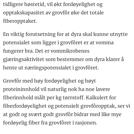
tidligere høstetid, vil økt fordøyelighet og
opptakskapasitet av grovfôr øke det totale
fiberopptaket.
En viktig forutsetning for at dyra skal kunne utnytte
potensialet som ligger i grovfôret er at vomma
fungerer bra. Det er vommikrobenes
gjæringsaktivitet som bestemmer om dyra klarer å
hente ut næringspotensialet i grovfôret.
Grovfôr med høy fordøyelighet og høyt
proteininnhold vil naturlig nok ha noe lavere
fiberinnhold målt per kg tørrstoff. Kalkulert for
fiberfordøyelighet og potensielt grovfôropptak, ser vi
at godt og svært godt grovfôr bidrar med like mye
fordøyelig fiber fra grovfôret i rasjonen.