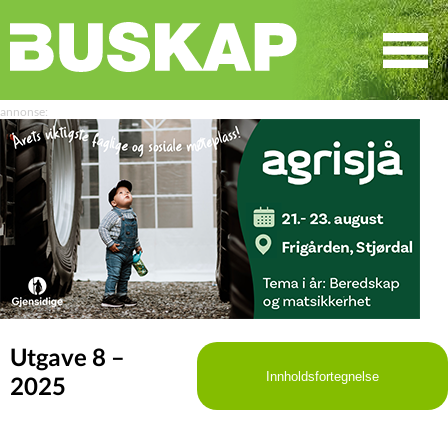
☰
SØK
Utgave 8 –
Innholdsfortegnelse
2025
LEDER