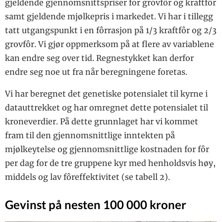
gjeldende gjennomsnittspriser for grovfôr og kraftfôr
samt gjeldende mjølkepris i markedet. Vi har i tillegg
tatt utgangspunkt i en fôrrasjon på 1/3 kraftfôr og 2/3
grovfôr. Vi gjør oppmerksom på at flere av variablene
kan endre seg over tid. Regnestykket kan derfor
endre seg noe ut fra når beregningene foretas.
Vi har beregnet det genetiske potensialet til kyrne i
datauttrekket og har omregnet dette potensialet til
kroneverdier. På dette grunnlaget har vi kommet
fram til den gjennomsnittlige inntekten på
mjølkeytelse og gjennomsnittlige kostnaden for fôr
per dag for de tre gruppene kyr med henholdsvis høy,
middels og lav fôreffektivitet (se tabell 2).
Gevinst på nesten 100 000 kroner