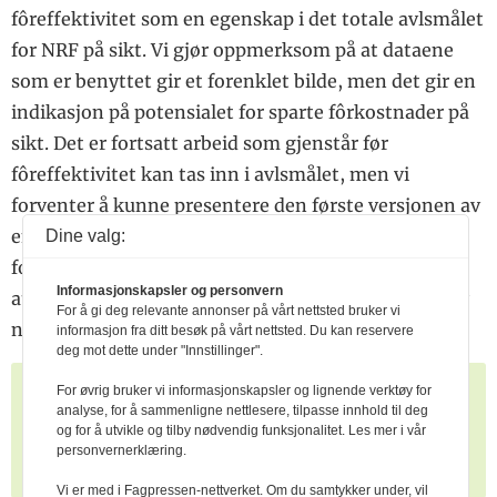
fôreffektivitet som en egenskap i det totale avlsmålet
for NRF på sikt. Vi gjør oppmerksom på at dataene
som er benyttet gir et forenklet bilde, men det gir en
indikasjon på potensialet for sparte fôrkostnader på
sikt. Det er fortsatt arbeid som gjenstår før
fôreffektivitet kan tas inn i avlsmålet, men vi
forventer å kunne presentere den første versjonen av
en indeks for fôreffektivitet i løpet av 2026. Det vil
Dine valg:
fortsatt være viktig å øke datamengdene videre slik
Informasjonskapsler og personvern
at vi etter hvert oppnår en GS-sikkerhet som er høy
For å gi deg relevante annonser på vårt nettsted bruker vi
nok til at vi kan vektlegge det i avlsmålet.
informasjon fra ditt besøk på vårt nettsted. Du kan reservere
deg mot dette under "Innstillinger".
For øvrig bruker vi informasjonskapsler og lignende verktøy for
En stor takk rettes til de 14 besetningene som
analyse, for å sammenligne nettlesere, tilpasse innhold til deg
bidrar med registreringer av fôropptak og
og for å utvikle og tilby nødvendig funksjonalitet. Les mer i vår
metanutslipp.
personvernerklæring.
Vi er med i Fagpressen-nettverket. Om du samtykker under, vil