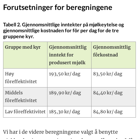
Forutsetninger for beregningene
Tabell 2. Gjennomsnittlige inntekter på mjølkeytelse og
gjennomsnittlige kostnaden for fôr per dag for de tre
gruppene kyr.
Gruppe med kyr
Gjennomsnittlig
Gjennomsnittlig
inntekt for
fôrkostnad
produsert mjølk
Høy
193,50 kr/ dag
83,50 kr/ dag
fôreffektivitet
Middels
189,90 kr/ dag
84,40 kr/ dag
fôreffektivitet
Lav fôreffektivitet
185,30 kr/ dag
84,80 kr/ dag
Vi har i de videre beregningene valgt å benytte