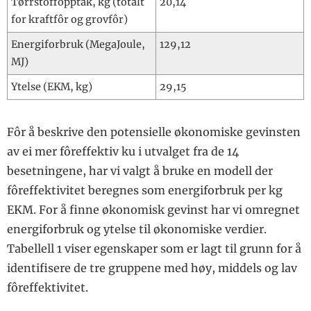
Tørrstoffopptak, kg (totalt
20,14
for kraftfôr og grovfôr)
Energiforbruk (MegaJoule,
129,12
MJ)
Ytelse (EKM, kg)
29,15
Fôr å beskrive den potensielle økonomiske gevinsten
av ei mer fôreffektiv ku i utvalget fra de 14
besetningene, har vi valgt å bruke en modell der
fôreffektivitet beregnes som energiforbruk per kg
EKM. For å finne økonomisk gevinst har vi omregnet
energiforbruk og ytelse til økonomiske verdier.
Tabellell 1 viser egenskaper som er lagt til grunn for å
identifisere de tre gruppene med høy, middels og lav
fôreffektivitet.