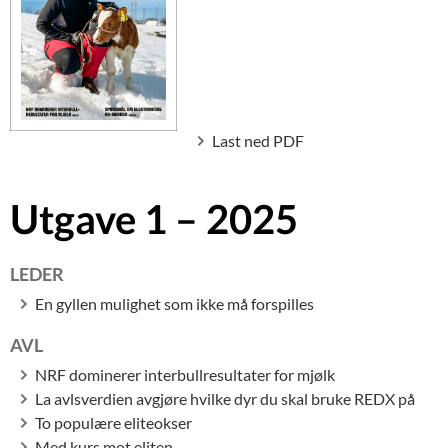
Last ned PDF
Utgave 1 – 2025
LEDER
En gyllen mulighet som ikke må forspilles
AVL
NRF dominerer interbullresultater for mjølk
La avlsverdien avgjøre hvilke dyr du skal bruke REDX på
To populære eliteokser
Med kurs mot eliten