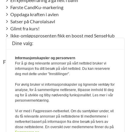
En kjempeerfaring å gå helt i bånn
Første CandKu-markering
Oppdaga kraften i avlen
Satser på Charolaisavl
Glimt fra kurs!
Ikke-omløpsprosenten fikk en boost med SenseHub
Lokal kunnskap avgjørende
Dine valg:
Agromek 2024
Informasjonskapsler og personvern
FORSKJELLIG
For å gi deg relevante annonser på vårt nettsted bruker vi
informasjon fra ditt besøk på vårt nettsted. Du kan reservere
Lesernes side
deg mot dette under "Innstillinger".
Vinner av julekryssordet
Dagbok fra Lund gård
For øvrig bruker vi informasjonskapsler og lignende verktøy for
analyse, for å sammenligne nettlesere, tilpasse innhold til deg
Buskap for 50 år siden
og for å utvikle og tilby nødvendig funksjonalitet. Les mer i vår
Jusspalten
personvernerklæring.
Q-bonden
Vi er med i Fagpressen-nettverket. Om du samtykker under, vil
Animalia
du få relevante annonser på nettstedene til medlemmene i
Dagros
nettverket basert på informasjon fra dine besøk på tvers av
Tine
disse nettstedene. En oversikt over medlemmene finner du på