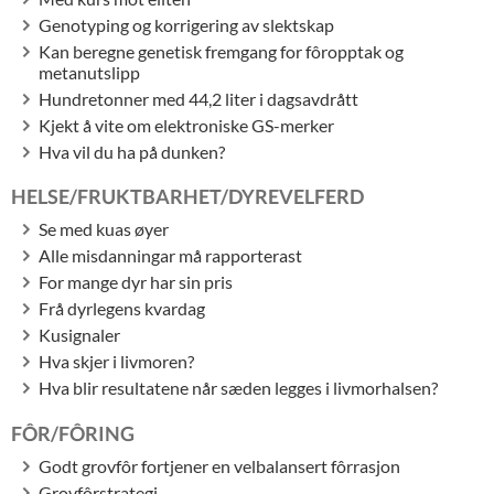
Genotyping og korrigering av slektskap
Kan beregne genetisk fremgang for fôropptak og
metanutslipp
Hundretonner med 44,2 liter i dagsavdrått
Kjekt å vite om elektroniske GS-merker
Hva vil du ha på dunken?
HELSE/FRUKTBARHET/DYREVELFERD
Se med kuas øyer
Alle misdanningar må rapporterast
For mange dyr har sin pris
Frå dyrlegens kvardag
Kusignaler
Hva skjer i livmoren?
Hva blir resultatene når sæden legges i livmorhalsen?
FÔR/FÔRING
Godt grovfôr fortjener en velbalansert fôrrasjon
Grovfôrstrategi