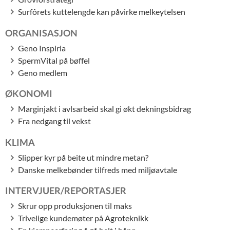
Surfôrets kuttelengde kan påvirke melkeytelsen
ORGANISASJON
Geno Inspiria
SpermVital på bøffel
Geno medlem
ØKONOMI
Marginjakt i avlsarbeid skal gi økt dekningsbidrag
Fra nedgang til vekst
KLIMA
Slipper kyr på beite ut mindre metan?
Danske melkebønder tilfreds med miljøavtale
INTERVJUER/REPORTASJER
Skrur opp produksjonen til maks
Trivelige kundemøter på Agroteknikk