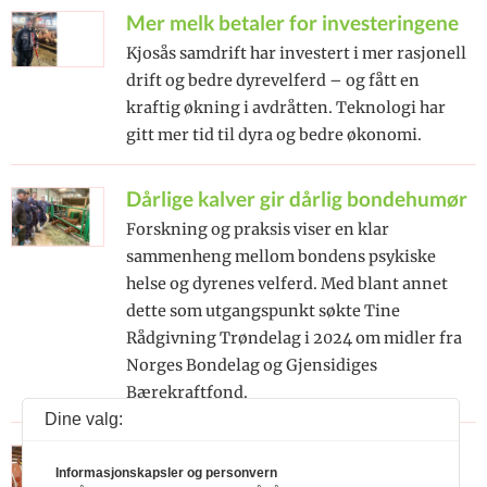
Mer melk betaler for investeringene
Kjosås samdrift har investert i mer rasjonell
drift og bedre dyrevelferd – og fått en
kraftig økning i avdråtten. Teknologi har
gitt mer tid til dyra og bedre økonomi.
Dårlige kalver gir dårlig bondehumør
Forskning og praksis viser en klar
sammenheng mellom bondens psykiske
helse og dyrenes velferd. Med blant annet
dette som utgangspunkt søkte Tine
Rådgivning Trøndelag i 2024 om midler fra
Norges Bondelag og Gjensidiges
Bærekraftfond.
Dine valg:
Planlegg nå – unngå dobbel nedtur i
Informasjonskapsler og personvern
melkeinntekta