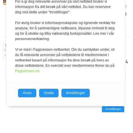
For å gi deg relevante annonser på vårt nettsted bruker vi
Med en melkepris i år som vil være 2 kroner
informasjon fra ditt besøk på vårt nettsted. Du kan reservere
deg mot dette under "Innstillinger".
høgere i september enn i januar-mai, er det
mye å tape på å produsere for mye første
For øvrig bruker vi informasjonskapsler og lignende verktøy for
halvår.
analyse, for å sammenligne nettlesere, tilpasse innhold til deg
og for å utvikle og tilby nødvendig funksjonalitet. Les mer i vår
personvernerklæring.
Ny teknologi kan redusere
Vi er med i Fagpressen-nettverket. Om du samtykker under, vil
mjølkefeber til eit minimum
du få relevante annonser på nettstedene til medlemmene i
nettverket basert på informasjon fra dine besøk på tvers av
Tilskotsfôr med svært negativ KAD gitt i 3-4
disse nettstedene. En oversikt over medlemmene finner du på
veker før kalving vil i stor grad eliminere
Fagpressen.no.
mjølkefeber dei første vekene etter kalving
gitt at kua tek opp nok av tilskotsfôret.
Avvis
Godta
Innstillinger
Innstillinger