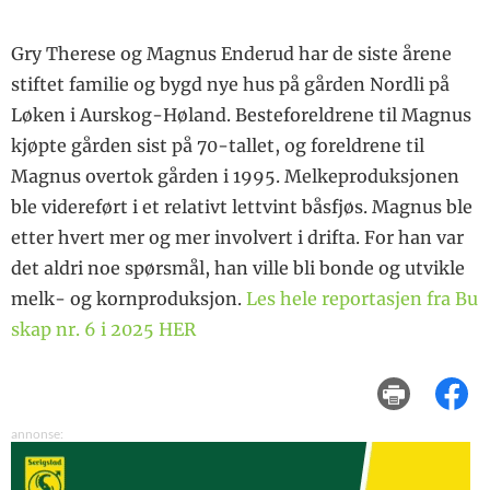
Gry Therese og Magnus Enderud har de siste årene
stiftet familie og bygd nye hus på gården Nordli på
Løken i Aurskog-Høland. Besteforeldrene til Magnus
kjøpte gården sist på 70-tallet, og foreldrene til
Magnus overtok gården i 1995. Melkeproduksjonen
ble videreført i et relativt lettvint båsfjøs. Magnus ble
etter hvert mer og mer involvert i drifta. For han var
det aldri noe spørsmål, han ville bli bonde og utvikle
melk- og kornproduksjon.
Les hele reportasjen fra Bu
skap nr. 6 i 2025 HER
skriv ut
del på facebook