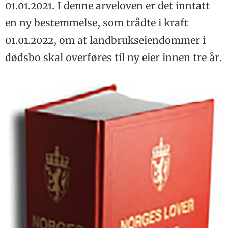
siden
01.01.2021. I denne arveloven er det inntatt
Overvåk kalvehelsa
Melk,
Jusspalten
fra kalven er født
en ny bestemmelse, som trådte i kraft
naturkonservering
Q-bonden
og konferanser
Animalia
01.01.2022, om at landbrukseiendommer i
Følge med tiden og
Dagros
være positive
dødsbo skal overføres til ny eier innen tre år.
Tine
Grasbasert
Midtside
produksjon med
konsentrert kalving
Smått til nytte
Biogass og
dyrevelferd
Satser på blonde
d`Aquitaine – en
rase i vekst
Vannmadrasser
fjernet
haseproblemene
Norges første med
abonnement på
SenseHub
Bare noen få velger å
bli bønder