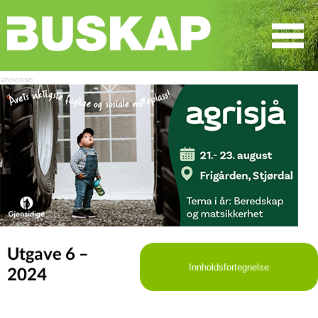
☰
SØK
Utgave 6 –
Innholdsfortegnelse
2024
LEDER