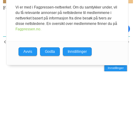
Foto: iStockphoto
Vi er med i Fagpressen-nettverket. Om du samtykker under, vil
du få relevante annonser på nettstedene til medlemmene i
nettverket basert på informasjon fra dine besøk på tvers av
disse nettstedene. En oversikt over medlemmene finner du på
skriv ut
del på facebook
Fagpressen.no.
FORRIGE ARTIKKEL
NESTE ARTIKKEL
Buskap for 50 år siden
Q-bonden
Avvis
Godta
Innstillinger
Innstillinger
Geno SA – Storhamargata 44 – 2317 Hamar – tlf:
95 02 06 00
–
e‑post:
post@geno.no