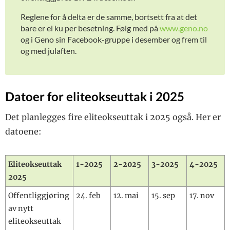
forutsetning for
prøvetaking
Reglene for å delta er de samme, bortsett fra at det
bare er ei ku per besetning. Følg med på
www.geno.no
Hva betyr kuhelsa
for klima og
og i Geno sin Facebook-gruppe i desember og frem til
bærekraft?
og med julaften.
Datoer for eliteokseuttak i 2025
Det planlegges fire eliteokseuttak i 2025 også. Her er
datoene:
Eliteokseuttak
1-2025
2-2025
3-2025
4-2025
2025
Offentliggjøring
24. feb
12. mai
15. sep
17. nov
av nytt
eliteokseuttak