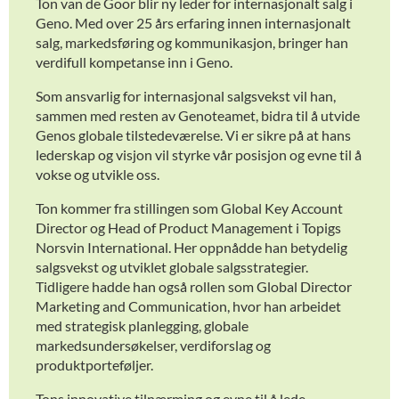
Ton van de Goor blir ny leder for internasjonalt salg i
Geno. Med over 25 års erfaring innen internasjonalt
salg, markedsføring og kommunikasjon, bringer han
verdifull kompetanse inn i Geno.
Som ansvarlig for internasjonal salgsvekst vil han,
sammen med resten av Genoteamet, bidra til å utvide
Genos globale tilstedeværelse. Vi er sikre på at hans
lederskap og visjon vil styrke vår posisjon og evne til å
vokse og utvikle oss.
Ton kommer fra stillingen som Global Key Account
Director og Head of Product Management i Topigs
Norsvin International. Her oppnådde han betydelig
salgsvekst og utviklet globale salgsstrategier.
Tidligere hadde han også rollen som Global Director
Marketing and Communication, hvor han arbeidet
med strategisk planlegging, globale
markedsundersøkelser, verdiforslag og
produktporteføljer.
Tons innovative tilnærming og evne til å lede