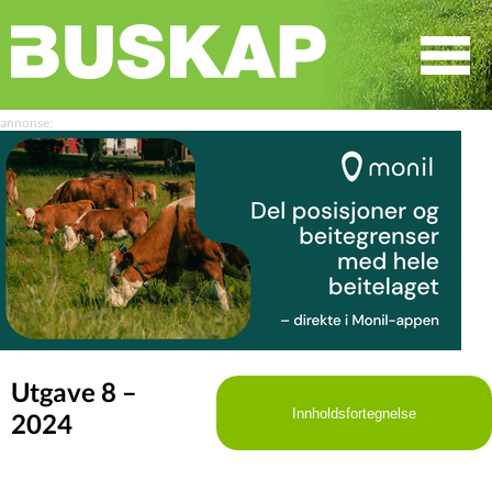
☰
SØK
Utgave 8 –
Innholdsfortegnelse
2024
LEDER