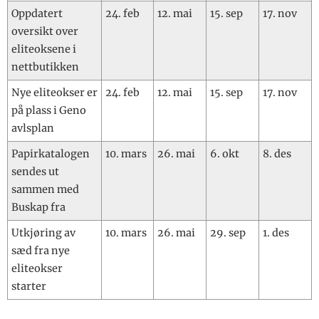
Oppdatert
24. feb
12. mai
15. sep
17. nov
oversikt over
eliteoksene i
nettbutikken
Nye eliteokser er
24. feb
12. mai
15. sep
17. nov
på plass i Geno
avlsplan
Papirkatalogen
10. mars
26. mai
6. okt
8. des
sendes ut
sammen med
Buskap fra
Utkjøring av
10. mars
26. mai
29. sep
1. des
sæd fra nye
eliteokser
starter