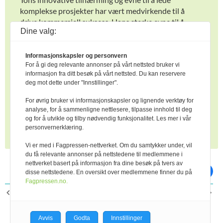
komplekse prosjekter har vært medvirkende til å
drive kommersiell suksess. Hans sterke evne til å
Dine valg:
bygge relasjoner og kommunisere, vil være svært
viktig i den nye rollen Ton skal spille i Geno.
Informasjonskapsler og personvern
– Vi er veldig glade for å ha Ton med på laget, sier
For å gi deg relevante annonser på vårt nettsted bruker vi
styreleder i Geno Global, Kristin Malonæs.
informasjon fra ditt besøk på vårt nettsted. Du kan reservere
deg mot dette under "Innstillinger".
– Jeg ser frem til å bidra til Genos internasjonale
For øvrig bruker vi informasjonskapsler og lignende verktøy for
salgsvekst og påvirkning i det globale markedet, sier
analyse, for å sammenligne nettlesere, tilpasse innhold til deg
Ton van de Goor, som starter i stillingen 1. januar
og for å utvikle og tilby nødvendig funksjonalitet. Les mer i vår
2025.
personvernerklæring.
Vi er med i Fagpressen-nettverket. Om du samtykker under, vil
du få relevante annonser på nettstedene til medlemmene i
nettverket basert på informasjon fra dine besøk på tvers av
skriv ut
del på facebook
disse nettstedene. En oversikt over medlemmene finner du på
Fagpressen.no.
FORRIGE ARTIKKEL
NESTE ARTIKKEL
Interesse for SpermVital
Nye muligheter ved
på nye kontinenter
bruksdyrkryssing
Avvis
Godta
Innstillinger