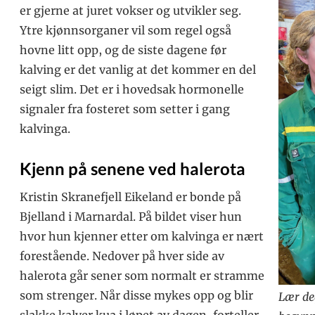
er gjerne at juret vokser og utvikler seg.
Ytre kjønnsorganer vil som regel også
hovne litt opp, og de siste dagene før
kalving er det vanlig at det kommer en del
seigt slim. Det er i hovedsak hormonelle
signaler fra fosteret som setter i gang
kalvinga.
Kjenn på senene ved halerota
Kristin Skranefjell Eikeland er bonde på
Bjelland i Marnardal. På bildet viser hun
hvor hun kjenner etter om kalvinga er nært
forestående. Nedover på hver side av
halerota går sener som normalt er stramme
som strenger. Når disse mykes opp og blir
Lær de
slakke kalver kua i løpet av dagen, forteller