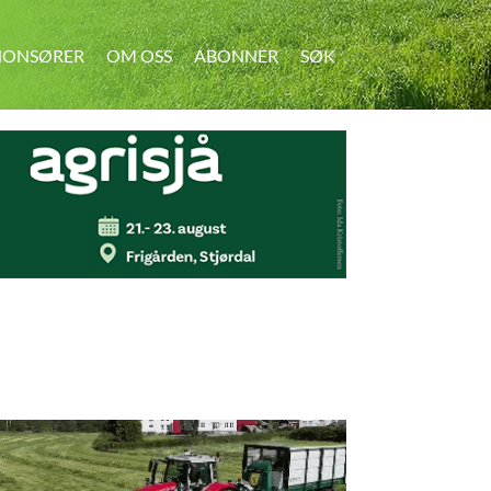
ONSØRER
OM OSS
ABONNER
SØK
SØK