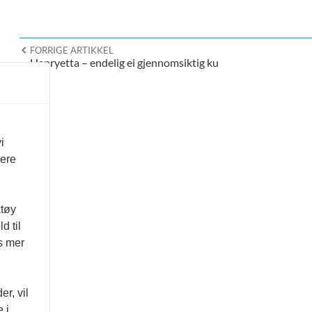
FORRIGE ARTIKKEL
Henryetta – endelig ei gjennomsiktig ku
i
vere
ktøy
d til
es mer
r, vil
 i