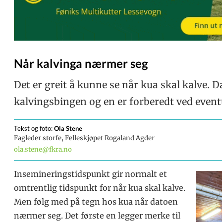
Når kalvinga nærmer seg
Det er greit å kunne se når kua skal kalve. Da 
kalvingsbingen og en er forberedt ved event
Tekst og foto:
Ola
Stene
Fagleder storfe, Felleskjøpet Rogaland Agder
ola.stene@fkra.no
Insemineringstidspunkt gir normalt et
omtrentlig tidspunkt for når kua skal kalve.
Men følg med på tegn hos kua når datoen
nærmer seg. Det første en legger merke til