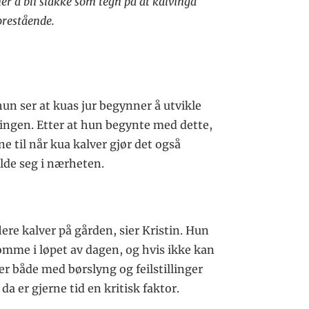
er å bli slakke som tegn på at kalvinga
orestående.
hun ser at kuas jur begynner å utvikle
bingen. Etter at hun begynte med dette,
ne til når kua kalver gjør det også
lde seg i nærheten.
lere kalver på gården, sier Kristin. Hun
komme i løpet av dagen, og hvis ikke kan
ller både med børslyng og feilstillinger
 er gjerne tid en kritisk faktor.