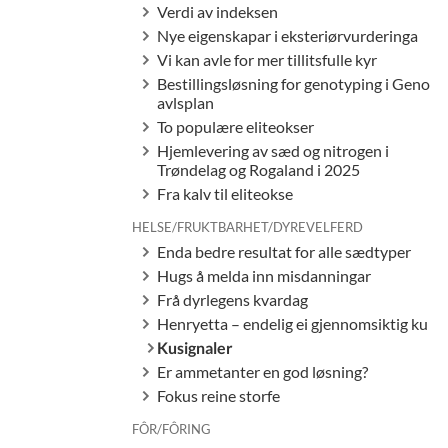
Verdi av indeksen
Nye eigenskapar i eksteriørvurderinga
Vi kan avle for mer tillitsfulle kyr
Bestillingsløsning for genotyping i Geno
avlsplan
To populære eliteokser
Hjemlevering av sæd og nitrogen i
Trøndelag og Rogaland i 2025
Fra kalv til eliteokse
HELSE/FRUKTBARHET/DYREVELFERD
Enda bedre resultat for alle sædtyper
Hugs å melda inn misdanningar
Frå dyrlegens kvardag
Henryetta – endelig ei gjennomsiktig ku
Kusignaler
Er ammetanter en god løsning?
Fokus reine storfe
FÔR/FÔRING