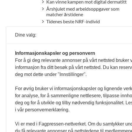
Kan vinne kampen mot digital dermatitt
Årshjulet med arbeidsoppgaver som
matcher årstidene
Tidenes beste NRF-individ
Fikk koronavirus på fjøsbesøk
Dine valg:
Aldri en mastittbehandling uten
speneprøve
Har det best ved å være litt i forkant
Informasjonskapsler og personvern
Fra GS til fødsel – Ta kontrollen!
For å gi deg relevante annonser på vårt nettsted bruker v
Kjøtt fra kastrater på menyen til jul
informasjon fra ditt besøk på vårt nettsted. Du kan reser
Optimisme på Elmia Lantbruk
deg mot dette under "Innstillinger".
Geno-prosjekter presentert på
internasjonal konferanse
For øvrig bruker vi informasjonskapsler og lignende ver
FORSKJELLIG
for analyse, for å sammenligne nettlesere, tilpasse innhol
Lesernes side
deg og for å utvikle og tilby nødvendig funksjonalitet. L
Dagbok fra Holten gård
i vår personvernerklæring.
Buskap for 50 år siden
Jusspalten
Vi er med i Fagpressen-nettverket. Om du samtykker unde
Q-bonden
du få relevante annonser på nettstedene til medlemmene