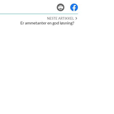
skriv ut
del på facebook
NESTE ARTIKKEL
Er ammetanter en god løsning?