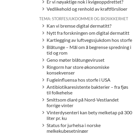
Er vi nøyaktige nok i kvigeoppdrettet?
Vedlikehold og renhold av kraftfôrsiloer
TEMA: STORFESJUKDOMMER OG BIOSIKKERHET
Kan vi bremse digital dermatitt?
Nytt fra forskningen om digital dermatitt
Kartlegging av luftvegssjukdom hos storfe
Blåtunge – Mål om å begrense spredning i
tid og rom
Geno møter blåtungeviruset
Ringorm har store økonomiske
konsekvenser
Fugleinfluensa hos storfe i USA
Antibiotikaresistente bakterier – fra fjøs
til folkehelse
Smittsom diaré på Nord-Vestlandet
forrige vinter
Vinterdysenteri kan bety melketap på 300
liter pr. ku
Status for jurhelsa i norske
melkekubesetninger