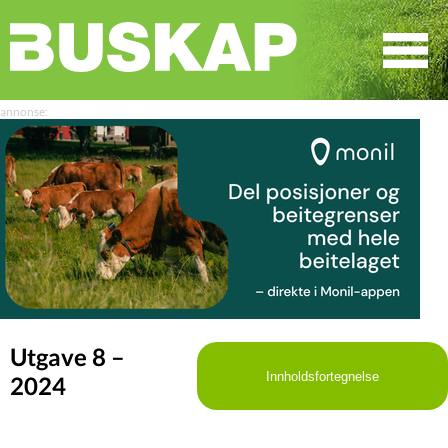
☰
SØK
Utgave 8 –
Innholdsfortegnelse
2024
LEDER