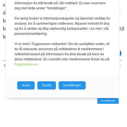
informasjon fra ditt besøk på vårt nettsted. Du kan reservere
sikt vil registreringene altså føre til mer resistente
deg mot dette under "Innstillinger".
dyr. Det er dermed flere grunner til å jobbe for at DD
For øvrig bruker vi informasjonskapsler og lignende verktøy for
både blir oppdaget, diagnostisert, registrert og
analyse, for å sammenligne nettlesere, tilpasse innhold til deg
behandlet på rett måte. Uten data med god kvalitet til
og for å utvikle og tilby nødvendig funksjonalitet. Les mer i vår
personvernerklæring.
klauvindeksen blir det ingen genetisk fremgang.
Vi er med i Fagpressen-nettverket. Om du samtykker under, vil
du få relevante annonser på nettstedene til medlemmene i
skriv ut
del på facebook
nettverket basert på informasjon fra dine besøk på tvers av
disse nettstedene. En oversikt over medlemmene finner du på
Fagpressen.no.
FORRIGE ARTIKKEL
NESTE ARTIKKEL
Kan vi bremse digital
Kartlegging av
dermatitt?
luftvegssjukdom hos
storfe
Avvis
Godta
Innstillinger
Innstillinger