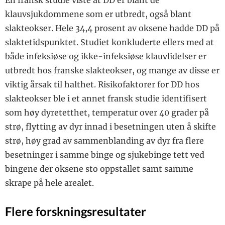
klauvsjukdommene som er utbredt, også blant
slakteokser. Hele 34,4 prosent av oksene hadde DD på
slaktetidspunktet. Studiet konkluderte ellers med at
både infeksiøse og ikke-infeksiøse klauvlidelser er
utbredt hos franske slakteokser, og mange av disse er
viktig årsak til halthet. Risikofaktorer for DD hos
slakteokser ble i et annet fransk studie identifisert
som høy dyretetthet, temperatur over 40 grader på
strø, flytting av dyr innad i besetningen uten å skifte
strø, høy grad av sammenblanding av dyr fra flere
besetninger i samme binge og sjukebinge tett ved
bingene der oksene sto oppstallet samt samme
skrape på hele arealet.
Flere forskningsresultater