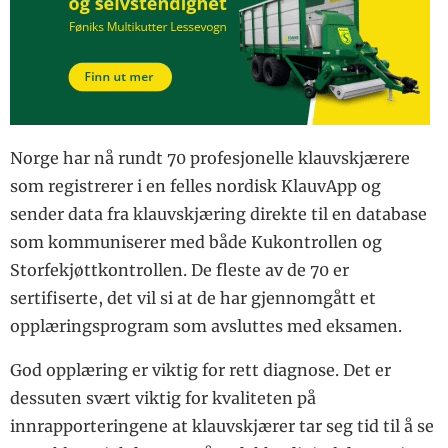
som matcher
Buskap for 50 år
Ringorm har store
årstidene
siden
økonomiske
Tidenes beste NRF-
Jusspalten
konsekvenser
individ
Q-bonden
Fugleinfluensa hos
Fikk koronavirus på
Animalia
storfe i USA
fjøsbesøk
Dagros
Antibiotikaresistente
Aldri en
bakterier – fra fjøs til
Tine
mastittbehandling
Norge har nå rundt 70 profesjonelle klauvskjærere
folkehelse
uten speneprøve
Midtside
som registrerer i en felles nordisk KlauvApp og
Smittsom diaré på
Har det best ved å
Smått til nytte
Nord-Vestlandet
være litt i forkant
sender data fra klauvskjæring direkte til en database
Firmanytt
forrige vinter
Fra GS til fødsel – Ta
som kommuniserer med både Kukontrollen og
Vinterdysenteri kan
kontrollen!
bety melketap på
Storfekjøttkontrollen. De fleste av de 70 er
Kjøtt fra kastrater
300 liter pr. ku
sertifiserte, det vil si at de har gjennomgått et
på menyen til jul
Status for jurhelsa i
Optimisme på Elmia
opplæringsprogram som avsluttes med eksamen.
norske
Lantbruk
melkekubesetninger
Geno-prosjekter
God opplæring er viktig for rett diagnose. Det er
Bærekraft og
presentert på
antibiotikaresistens
dessuten svært viktig for kvaliteten på
internasjonal
Status ”smittsom
konferanse
innrapporteringene at klauvskjærer tar seg tid til å se
mastitt” i Norge