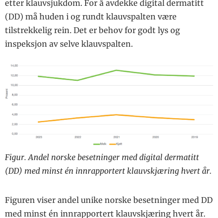
etter klauvsjukdom. For å avdekke digital dermatitt
Fiksering en
forutsetning for
(DD) må huden i og rundt klauvspalten være
prøvetaking
tilstrekkelig rein. Det er behov for godt lys og
Hva betyr kuhelsa
inspeksjon av selve klauvspalten.
for klima og
bærekraft?
Figur. Andel norske besetninger med digital dermatitt
(DD) med minst én innrapportert klauvskjæring hvert år.
Figuren viser andel unike norske besetninger med DD
med minst én innrapportert klauvskjæring hvert år.