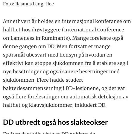
Foto: Rasmus Lang-Ree
Annethvert år holdes en internasjonal konferanse om
halthet hos drøvtyggere (International Conference
on Lameness in Ruminants). Mange foreleste også
denne gangen om DD. Men fortsatt er mange
spørsmål ubesvart med hensyn på hvordan en
effektivt kan stoppe sjukdommen fra å etablere seg i
nye besetninger og også sanere besetninger med
sjukdommen. Flere hadde studert
bakteriesammensetning i DD-lesjonene, og det var
også flere forelesninger om automatisk deteksjon av
halthet og klauvsjukdommer, inkludert DD.
DD utbredt også hos slakteokser
En fransk studie viste at DD er blant de