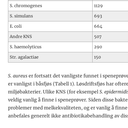
S. chromogenes
1129
S. simulans
693
E. coli
664
Andre KNS
507
S. haemolyticus
290
Str. agalactiae
150
S. aureus
er fortsatt det vanligste funnet i spenepr
er vanligst i båsfjøs (Tabell 1). Løsdriftsfjøs har of
miljøbakterier. Ulike KNS (for eksempel
S. epidermidi
veldig vanlig å finne i speneprøver. Siden disse bakter
problemer med melkekvaliteten, og er vanlig å finne og
anbefales generelt ikke antibiotikabehandling av dis