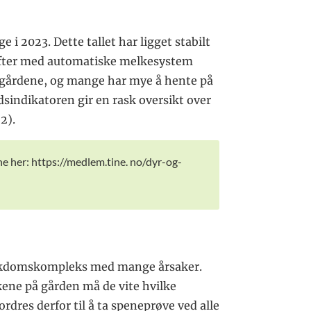
 i 2023. Dette tallet har ligget stabilt
drifter med automatiske melkesystem
på gårdene, og mange har mye å hente på
rdsindikatoren gir en rask oversikt over
2).
ne her: https://medlem.tine. no/dyr-og-
t sykdomskompleks med mange årsaker.
akene på gården må de vite hvilke
dres derfor til å ta speneprøve ved alle