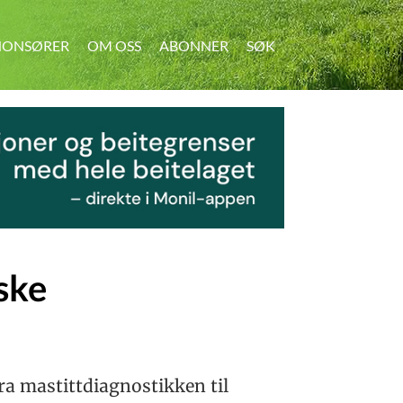
ONSØRER
OM OSS
ABONNER
SØK
SØK
rske
ra mastittdiagnostikken til