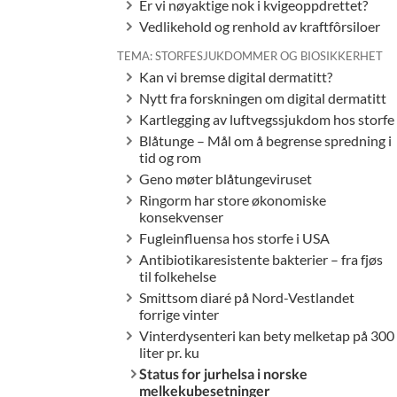
Er vi nøyaktige nok i kvigeoppdrettet?
Vedlikehold og renhold av kraftfôrsiloer
TEMA: STORFESJUKDOMMER OG BIOSIKKERHET
Kan vi bremse digital dermatitt?
Nytt fra forskningen om digital dermatitt
Kartlegging av luftvegssjukdom hos storfe
Blåtunge – Mål om å begrense spredning i
tid og rom
Geno møter blåtungeviruset
Ringorm har store økonomiske
konsekvenser
Fugleinfluensa hos storfe i USA
Antibiotikaresistente bakterier – fra fjøs
til folkehelse
Smittsom diaré på Nord-Vestlandet
forrige vinter
Vinterdysenteri kan bety melketap på 300
liter pr. ku
Status for jurhelsa i norske
melkekubesetninger