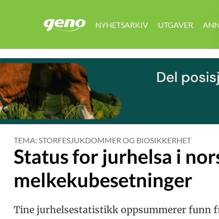
NYHETSARKIV
UTGAVER
ANN
GENO
TEMA: STORFESJUKDOMMER OG BIOSIKKERHET
Status for jurhelsa i no
melkekubesetninger
Tine jurhelsestatistikk oppsummerer funn f