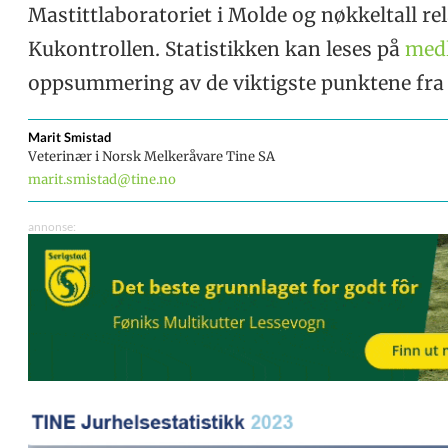
Mastittlaboratoriet i Molde og nøkkeltall rela
Kukontrollen. Statistikken kan leses på
medl
oppsummering av de viktigste punktene fra
Marit
Smistad
Veterinær i Norsk Melkeråvare Tine SA
marit.smistad@tine.no