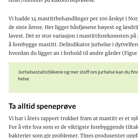
Vi hadde 14 mastittbehandlinger per 100 årskyr i Norge
de siste årene. Her ligger båsfjøsene høyest og løs
lavest. Det er stor variasjon i mastittforekomsten 
å forebygge mastitt. Delindikator jurhelse i dyrvelfe
hvordan du ligger an i forhold til andre gårder (Figur 
Jurhelsestatistikkene og mer stoff om jurhelse kan du fin
helse
Ta alltid speneprøve
Vi har i årets rapport trukket fram at mastitt er e
For å vite hva som er de viktigste forebyggende tilt
bakterier som gir problemer. Tines produsenter oppfor