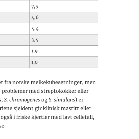
7,5
4,6
4,4
3,4
1,9
1,0
øver fra norske melkekubesetninger, men
tere problemer med streptokokker eller
s
,
S. chromogenes
og
S. simulans
) er
iene sjeldent gir klinisk mastitt eller
så i friske kjertler med lavt celletall,
se.