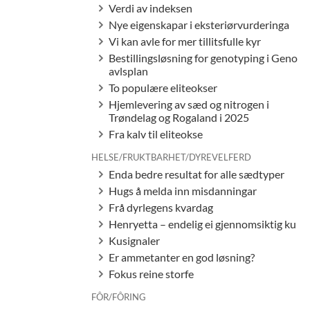
Verdi av indeksen
Nye eigenskapar i eksteriørvurderinga
Vi kan avle for mer tillitsfulle kyr
Bestillingsløsning for genotyping i Geno
avlsplan
To populære eliteokser
Hjemlevering av sæd og nitrogen i
Trøndelag og Rogaland i 2025
Fra kalv til eliteokse
HELSE/FRUKTBARHET/DYREVELFERD
Enda bedre resultat for alle sædtyper
Hugs å melda inn misdanningar
Frå dyrlegens kvardag
Henryetta – endelig ei gjennomsiktig ku
Kusignaler
Er ammetanter en god løsning?
Fokus reine storfe
FÔR/FÔRING