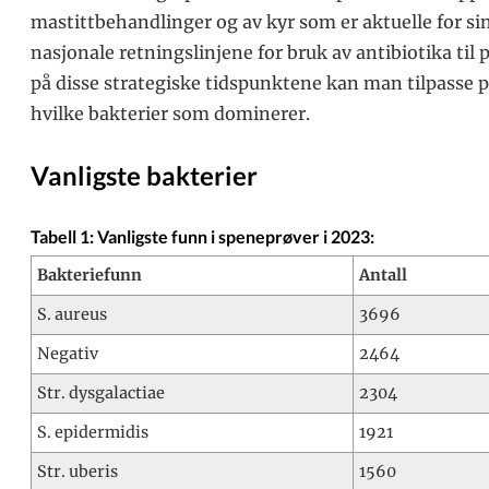
mastittbehandlinger og av kyr som er aktuelle for si
nasjonale retningslinjene for bruk av antibiotika ti
på disse strategiske tidspunktene kan man tilpasse pr
hvilke bakterier som dominerer.
Vanligste bakterier
Tabell 1: Vanligste funn i speneprøver i 2023:
Bakteriefunn
Antall
S. aureus
3696
Negativ
2464
Str. dysgalactiae
2304
S. epidermidis
1921
Str. uberis
1560