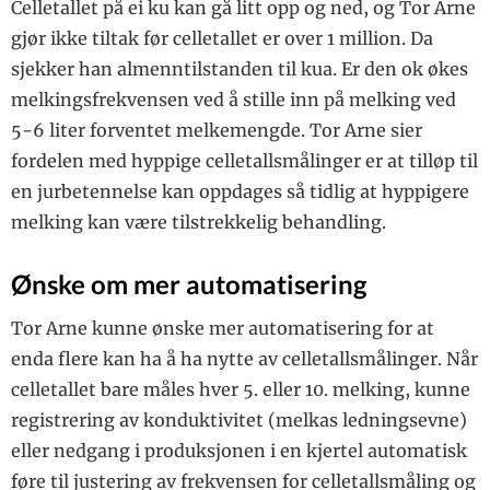
Celletallet på ei ku kan gå litt opp og ned, og Tor Arne
gjør ikke tiltak før celletallet er over 1 million. Da
sjekker han almenntilstanden til kua. Er den ok økes
melkingsfrekvensen ved å stille inn på melking ved
5-6 liter forventet melkemengde. Tor Arne sier
fordelen med hyppige celletallsmålinger er at tilløp til
en jurbetennelse kan oppdages så tidlig at hyppigere
melking kan være tilstrekkelig behandling.
Ønske om mer automatisering
Tor Arne kunne ønske mer automatisering for at
enda flere kan ha å ha nytte av celletallsmålinger. Når
celletallet bare måles hver 5. eller 10. melking, kunne
registrering av konduktivitet (melkas ledningsevne)
eller nedgang i produksjonen i en kjertel automatisk
føre til justering av frekvensen for celletallsmåling og