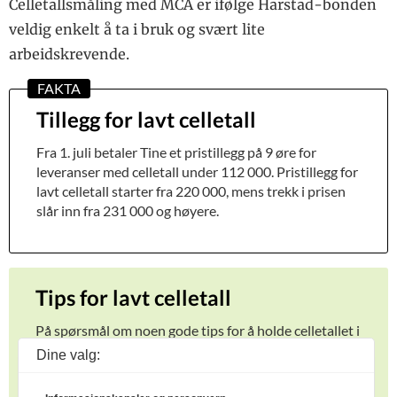
Celletallsmåling med MCA er ifølge Harstad-bonden
veldig enkelt å ta i bruk og svært lite
arbeidskrevende.
Tillegg for lavt celletall
Fra 1. juli betaler Tine et pristillegg på 9 øre for
leveranser med celletall under 112 000. Pristillegg for
lavt celletall starter fra 220 000, mens trekk i prisen
slår inn fra 231 000 og høyere.
Tips for lavt celletall
På spørsmål om noen gode tips for å holde celletallet i
besetningen lavt, svarer Tor Arne at ut fra hans
Dine valg:
erfaring både som veterinær og melkeprodusent at
det aller viktigste er å holde jevne melkingsintervaller.