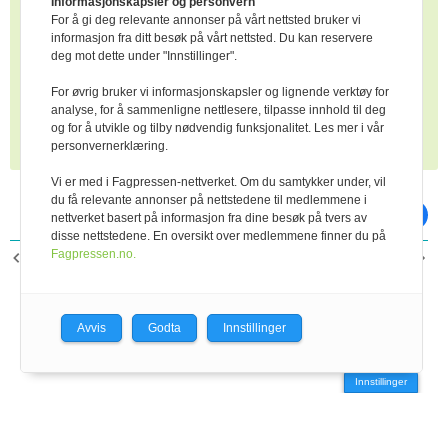
Informasjonskapsler og personvern
En god kutrafikk og alltid fôr på fôrbrettet er viktig.
For å gi deg relevante annonser på vårt nettsted bruker vi
Veterinæren forklarer dette med at når juret er tømt
informasjon fra ditt besøk på vårt nettsted. Du kan reservere
går produksjonen opp til 9-10 liter raskt. Da øker
deg mot dette under "Innstillinger".
motstanden og produksjonen minsker. Derfor er det
For øvrig bruker vi informasjonskapsler og lignende verktøy for
om å gjøre å sørge for at juret blir tømt så fort det
analyse, for å sammenligne nettlesere, tilpasse innhold til deg
inneholder 9 – 10 liter melk.
og for å utvikle og tilby nødvendig funksjonalitet. Les mer i vår
personvernerklæring.
Vi er med i Fagpressen-nettverket. Om du samtykker under, vil
du få relevante annonser på nettstedene til medlemmene i
skriv ut
del på facebook
nettverket basert på informasjon fra dine besøk på tvers av
disse nettstedene. En oversikt over medlemmene finner du på
Fagpressen.no.
FORRIGE ARTIKKEL
NESTE ARTIKKEL
Dokumentasjon viktig for
Tomb-elever best på
beregning av gårdens
melkeproduksjon
klimagassutslipp
Avvis
Godta
Innstillinger
Innstillinger