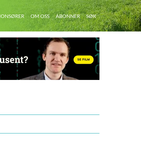
ONSØRER
OM OSS
ABONNER
SØK
SØK