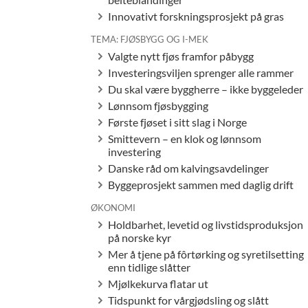
Innovativt forskningsprosjekt på gras
TEMA: FJØSBYGG OG I-MEK
Valgte nytt fjøs framfor påbygg
Investeringsviljen sprenger alle rammer
Du skal være byggherre – ikke byggeleder
Lønnsom fjøsbygging
Første fjøset i sitt slag i Norge
Smittevern – en klok og lønnsom
investering
Danske råd om kalvingsavdelinger
Byggeprosjekt sammen med daglig drift
ØKONOMI
Holdbarhet, levetid og livstidsproduksjon
på norske kyr
Mer å tjene på fôrtørking og syretilsetting
enn tidlige slåtter
Mjølkekurva flatar ut
Tidspunkt for vårgjødsling og slått