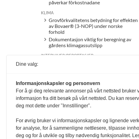
påverkar fôrkostnadane
KLIMA
Grovfôrkvalitetens betydning for effekten
av Bovaer® (3-NOP) under norske
forhold
Dokumentasjon viktig for beregning av
gårdens klimagassutslipp
INTERVJUER/REPORTASJER
Celletallsmålinger gir kontroll på jurhelse
Dine valg:
Tomb-elever best på melkeproduksjon
Livet er kanskje best ute
Informasjonskapsler og personvern
Ammekubesetningar har også suksess
For å gi deg relevante annonser på vårt nettsted bruker v
med SenseHub
informasjon fra ditt besøk på vårt nettsted. Du kan reser
Det nytter å ta grep
deg mot dette under "Innstillinger".
FORSKJELLIG
Lesernes side
For øvrig bruker vi informasjonskapsler og lignende ver
Dagbok fra Melsomkyra
for analyse, for å sammenligne nettlesere, tilpasse innhol
Rask utvikling av digital rådgiving
deg og for å utvikle og tilby nødvendig funksjonalitet. L