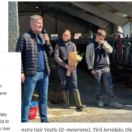
i
vere
ktøy
d til
es mer
Fra venstre Geir Vestly (Q-meieriene), Tiril Jervidalo, 