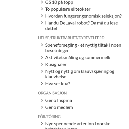
GS 10 på topp
To populære eliteokser
Hvordan fungerer genomisk seleksjon?
Har du DeLaval robot? Da må du lese
dette!
HELSE/FRUKTBARHET/DYREVELFERD
Speneforsegling - et nyttig tiltak i noen
besetninger
Aktivitetsmåling og sommermelk
Kusignaler
Nytt og nyttig om klauvskjæring og
klauvhelse
Hva ser kua?
ORGANISASJON
Geno Inspiria
Geno medlem
FÔR/FÔRING
Nye spennende arter inn i norske
beiteblandinger