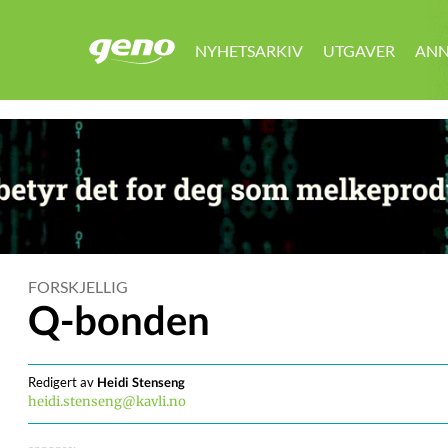
NYHETSARKIV
UTGAVER
ANN
GENO
FORSKJELLIG
Q-bonden
Redigert av
Heidi
Stenseng
heidi.stenseng@kavli.no