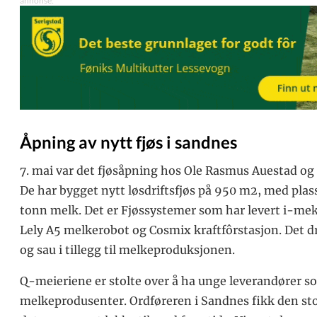
Åpning av nytt fjøs i sandnes
7. mai var det fjøsåpning hos Ole Rasmus Auestad og T
De har bygget nytt løsdriftsfjøs på 950 m2, med plass 
tonn melk. Det er Fjøssystemer som har levert i-mek 
Lely A5 melkerobot og Cosmix kraftfôrstasjon. Det d
og sau i tillegg til melkeproduksjonen.
Q-meieriene er stolte over å ha unge leverandører s
melkeprodusenter. Ordføreren i Sandnes fikk den sto