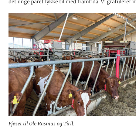
det unge paret lykke til med framtida. Vi gratulerer me
Fjøset til Ole Rasmus og Tiril.