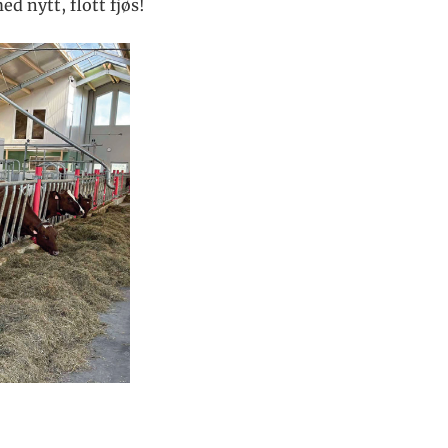
d nytt, flott fjøs!