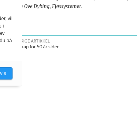
og Jan Ove Dybing, Fjøssystemer.
r, vil
 i
 av
 du på
FORRIGE ARTIKKEL
Buskap for 50 år siden
vis
 Storhamargata 44 – 2317 Hamar – tlf:
95 02 06 00
– e‑post:
pos