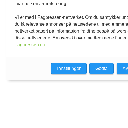
Oppdage sjukdom før dyret er sjukt
i vår personvernerklæring.
Styre etter avvik
Bærekraft blir viktig
Vi er med i Fagpressen-nettverket. Om du samtykker unde
Buskap for 50 år siden
du få relevante annonser på nettstedene til medlemmene
Q-bonden
nettverket basert på informasjon fra dine besøk på tvers
Animalia
disse nettstedene. En oversikt over medlemmene finner
Dagros
Fagpressen.no.
Tine
Midtside
Smått til nytte
Innstillinger
Godta
Av
Geno SA –