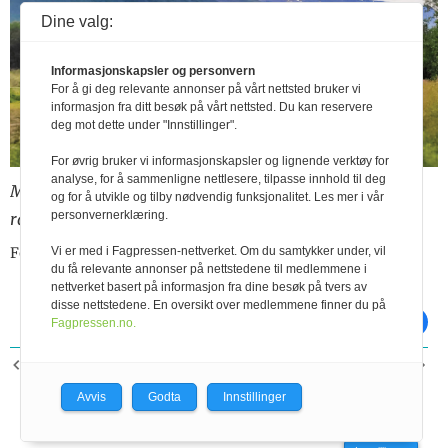
Bra å se at Geno vil
Q-bonden
Dine valg:
fokusere på unge
Animalia
bønder
Dagros
Informasjonskapsler og personvern
Tine
For å gi deg relevante annonser på vårt nettsted bruker vi
Midtside
informasjon fra ditt besøk på vårt nettsted. Du kan reservere
deg mot dette under "Innstillinger".
Smått til nytte
Firmanytt
For øvrig bruker vi informasjonskapsler og lignende verktøy for
analyse, for å sammenligne nettlesere, tilpasse innhold til deg
Melkekyrne i lang rekke på Kanalvollen med to skifter
og for å utvikle og tilby nødvendig funksjonalitet. Les mer i vår
personvernerklæring.
raigress.
Vi er med i Fagpressen-nettverket. Om du samtykker under, vil
Foto: Stine Sæterbø Lund
du få relevante annonser på nettstedene til medlemmene i
nettverket basert på informasjon fra dine besøk på tvers av
disse nettstedene. En oversikt over medlemmene finner du på
skriv ut
del på facebook
Fagpressen.no.
FORRIGE ARTIKKEL
NESTE ARTIKKEL
Tine
Smått til nytte
Avvis
Godta
Innstillinger