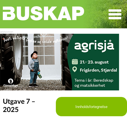
☰
SØK
Utgave 7 –
Innholdsfortegnelse
2025
LEDER