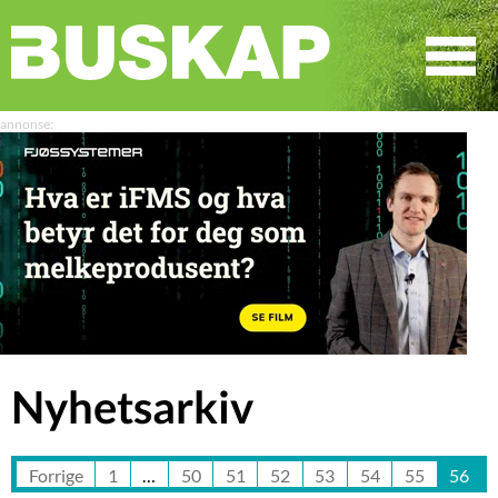
☰
SØK
Nyhetsarkiv
Forrige
1
…
50
51
52
53
54
55
56