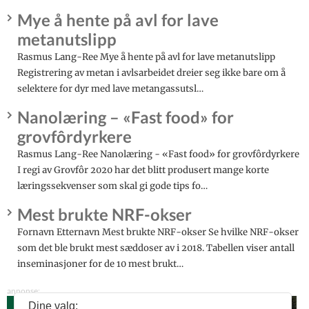
Mye å hente på avl for lave
metanutslipp
Rasmus Lang-Ree Mye å hente på avl for lave metanutslipp
Registrering av metan i avlsarbeidet dreier seg ikke bare om å
selektere for dyr med lave metangassutsl…
Nanolæring – «Fast food» for
grovfôrdyrkere
Rasmus Lang-Ree Nanolæring - «Fast food» for grovfôrdyrkere
I regi av Grovfôr 2020 har det blitt produsert mange korte
læringssekvenser som skal gi gode tips fo…
Mest brukte NRF-okser
Fornavn Etternavn Mest brukte NRF-okser Se hvilke NRF-okser
som det ble brukt mest sæddoser av i 2018. Tabellen viser antall
inseminasjoner for de 10 mest brukt…
Dine valg: