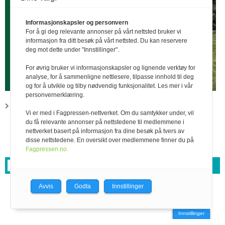
Informasjonskapsler og personvern
For å gi deg relevante annonser på vårt nettsted bruker vi
informasjon fra ditt besøk på vårt nettsted. Du kan reservere
deg mot dette under "Innstillinger".
For øvrig bruker vi informasjonskapsler og lignende verktøy for
analyse, for å sammenligne nettlesere, tilpasse innhold til deg
og for å utvikle og tilby nødvendig funksjonalitet. Les mer i vår
personvernerklæring.
Ny Buskap-web
Vi er med i Fagpressen-nettverket. Om du samtykker under, vil
Fornavn Etternavn Ny Buskap-web Buskap har fått sitt eget
du få relevante annonser på nettstedene til medlemmene i
nettsted, og nå kan du lese bladet - og andre nyheter - på alle
nettverket basert på informasjon fra dine besøk på tvers av
disse nettstedene. En oversikt over medlemmene finner du på
plattformer. Buskap har lenge vært pub…
Fagpressen.no.
Forrige
1
…
50
51
52
53
54
55
56
Avvis
Godta
Innstillinger
Innstillinger