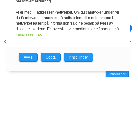
personvernerklæring.
Vi er med i Fagpressen-nettverket. Om du samtykker under, vil
du få relevante annonser på nettstedene til medlemmene i
nettverket basert på informasjon fra dine besøk på tvers av
skriv ut
del på facebook
disse nettstedene. En oversikt over medlemmene finner du på
Fagpressen.no.
FORRIGE ARTIKKEL
NESTE ARTIKKEL
Rotasjonsbeiting,
DAGROS
engfornying og talleharv
Avvis
Godta
Innstillinger
Innstillinger
Geno SA – Storhamargata 44 – 2317 Hamar – tlf:
95 02 06 00
–