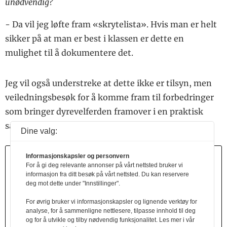
unødvendig?
- Da vil jeg løfte fram «skrytelista». Hvis man er helt
sikker på at man er best i klassen er dette en
mulighet til å dokumentere det.
Jeg vil også understreke at dette ikke er tilsyn, men
veiledningsbesøk for å komme fram til forbedringer
som bringer dyrevelferden framover i en praktisk
sammenheng for bonden i det daglige.
Dine valg:
Informasjonskapsler og personvern
Felleskjøpet
For å gi deg relevante annonser på vårt nettsted bruker vi
informasjon fra ditt besøk på vårt nettsted. Du kan reservere
tilsetter autolysert gjær i flere kraftfôrblandinger fra
deg mot dette under "Innstillinger".
1. september for å øke fôreffektiviteten. Forsøk har
For øvrig bruker vi informasjonskapsler og lignende verktøy for
vist at autolysert gjær i kraftfôret gir bedre
analyse, for å sammenligne nettlesere, tilpasse innhold til deg
fiberfordøyelighet, mer stabil pH i vom og økt AAT-
og for å utvikle og tilby nødvendig funksjonalitet. Les mer i vår
tilførsel i tarmen.