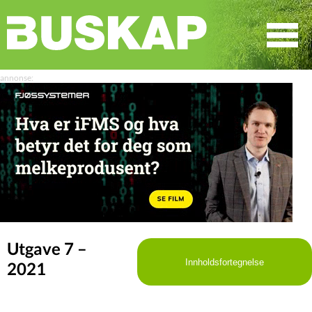
☰
SØK
Utgave 7 –
Innholdsfortegnelse
2021
LEDER