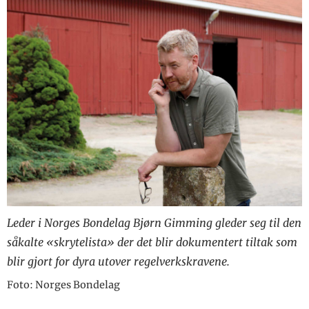
konkurransekraft
DAGROS
Q-BONDEN
Konsekvenser av
Q-bonden
kjønnsseparert sæd
ANIMALIA
Storfekjøttkontrollen
VI I TINE
Vi i Tine
Leder i Norges Bondelag Bjørn Gimming gleder seg til den
såkalte «skrytelista» der det blir dokumentert tiltak som
blir gjort for dyra utover regelverkskravene.
Foto: Norges Bondelag