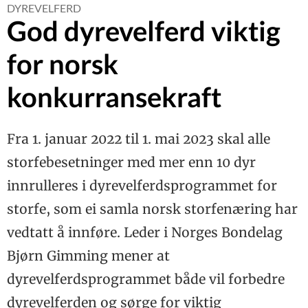
Hvorfor skryter vi
DYREVELFERD
AVL
ikke mer av melka?
God dyrevelferd viktig
Hvorfor trenger
ORGANISASJON
besetningen en
for norsk
avlsplan?
Genteknologi kan bli
FÔRING
et viktig verktøy i
Ørevevsprøver fra
den grønne
God vom-omsetjing
konkurransekraft
alle utlistede kalver
REPORTASJE
omstillingen
sikrar høgt tørrstoff
er verdifulle
i mjølka
Teamarbeid gir høg
Polen –
TEMA:
mjølkepris
mulighetenes
KJØTTPRODUKSJON
Fra 1. januar 2022 til 1. mai 2023 skal alle
marked
Helheten som drar
Avvenning av
storfebesetninger med mer enn 10 dyr
ØKONOMI
ammekalven
Risiko og lønsemd
Beite i utmark gjør
innrulleres i dyrevelferdsprogrammet for
BYGG
ved bruksutbygging
det mulig å drive
Planlegger du et
med ammeku
storfe, som ei samla norsk storfenæring har
REPORTASJE
luftslott?
Hvilken
Systematikk gir
vedtatt å innføre. Leder i Norges Bondelag
fôringsstrategi for
ORGANISASJON
resultater i
okser til slakt lønner
Bjørn Gimming mener at
grovfôrdyrkinga
Bruk
seg best?
DYREVELFERD
Genostemmeretten
dyrevelferdsprogrammet både vil forbedre
din
Gulpeboller
MIDTSIDE
dyrevelferden og sørge for viktig