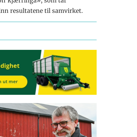
on’kjærringa», som tar
inn resultatene til samvirket.