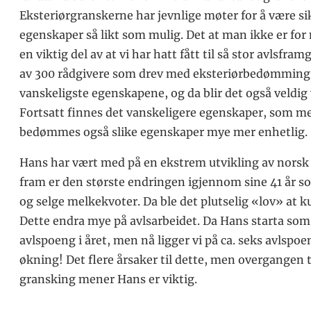
Eksteriørgranskerne har jevnlige møter for å være s
egenskaper så likt som mulig. Det at man ikke er fo
en viktig del av at vi har hatt fått til så stor avlsfra
av 300 rådgivere som drev med eksteriørbedømming og
vanskeligste egenskapene, og da blir det også veldig 
Fortsatt finnes det vanskeligere egenskaper, som me
bedømmes også slike egenskaper mye mer enhetlig.
Hans har vært med på en ekstrem utvikling av norsk
fram er den største endringen igjennom sine 41 år som
og selge melkekvoter. Da ble det plutselig «lov» at k
Dette endra mye på avlsarbeidet. Da Hans starta som 
avlspoeng i året, men nå ligger vi på ca. seks avlspoe
økning! Det flere årsaker til dette, men overgangen 
gransking mener Hans er viktig.