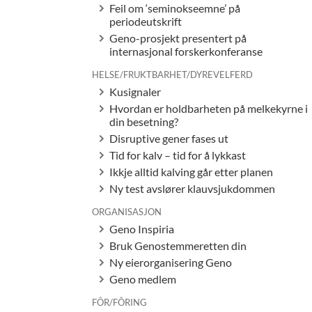
Feil om ‘seminokseemne’ på
periodeutskrift
Geno-prosjekt presentert på
internasjonal forskerkonferanse
HELSE/FRUKTBARHET/DYREVELFERD
Kusignaler
Hvordan er holdbarheten på melkekyrne i
din besetning?
Disruptive gener fases ut
Tid for kalv – tid for å lykkast
Ikkje alltid kalving går etter planen
Ny test avslører klauvsjukdommen
ORGANISASJON
Geno Inspiria
Bruk Genostemmeretten din
Ny eierorganisering Geno
Geno medlem
FÔR/FÔRING