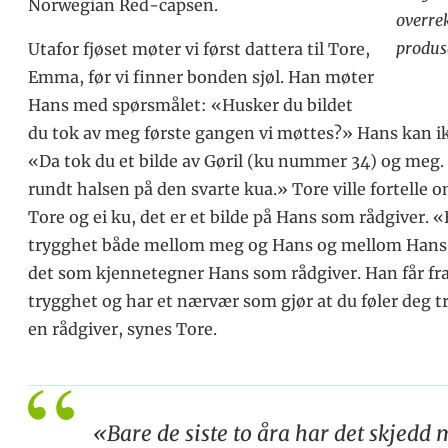
Norwegian Red-capsen.
overre
produs
Utafor fjøset møter vi først dattera til Tore,
Emma, før vi finner bonden sjøl. Han møter
Hans med spørsmålet: «Husker du bildet
du tok av meg første gangen vi møttes?» Hans kan ikk
«Da tok du et bilde av Gøril (ku nummer 34) og meg. 
rundt halsen på den svarte kua.» Tore ville fortelle o
Tore og ei ku, det er et bilde på Hans som rådgiver. «
trygghet både mellom meg og Hans og mellom Hans og
det som kjennetegner Hans som rådgiver. Han får fra
trygghet og har et nærvær som gjør at du føler deg t
en rådgiver, synes Tore.
«Bare de siste to åra har det skjedd 