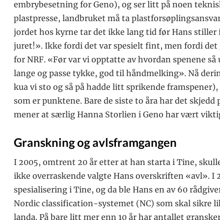
embrybesetning for Geno), og ser litt på noen tekni
plastpresse, landbruket må ta plastforsøplingsansvar
jordet hos kyrne tar det ikke lang tid før Hans stille
juret!». Ikke fordi det var spesielt fint, men fordi det
for NRF. «Før var vi opptatte av hvordan spenene så u
lange og passe tykke, god til håndmelking». Nå derim
kua vi sto og så på hadde litt sprikende framspener), 
som er punktene. Bare de siste to åra har det skjedd 
mener at særlig Hanna Storlien i Geno har vært vikti
Granskning og avlsframgangen
I 2005, omtrent 20 år etter at han starta i Tine, sku
ikke overraskende valgte Hans overskriften «avl». I 
spesialisering i Tine, og da ble Hans en av 60 rådgiv
Nordic classification-systemet (NC) som skal sikre l
landa. På bare litt mer enn 10 år har antallet granskere