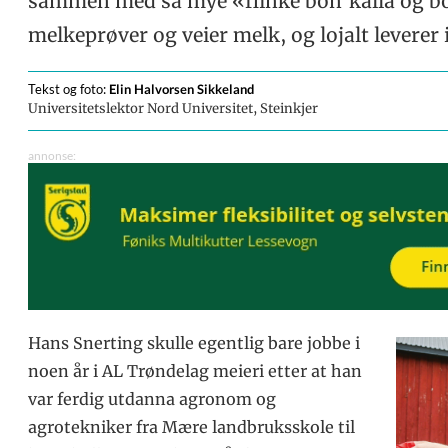
sammen med så mye «flinke bon’kalla og b
melkeprøver og veier melk, og lojalt leverer 
Tekst og foto:
Elin
Halvorsen Sikkeland
Universitetslektor Nord Universitet, Steinkjer
Hans Snerting skulle egentlig bare jobbe i
noen år i AL Trøndelag meieri etter at han
var ferdig utdanna agronom og
agrotekniker fra Mære landbruksskole til