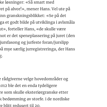
ske løsninger: «Så smart med
et på alvor!», mener Hans. Vel ute på
r inn granskningsblikket: «Se på det
 ga et godt bilde på utviklinga i avlsmåla
t», forteller Hans, «de skulle være
ot er det speneplassering på juret (den
jursfasong og jurfeste foran/jurslipp
på mye særlig jurregistreringa, der Hans
g.
lle rådgiverne velge hovedområder og
2012 ble det en enda tydeligere
ere som skulle eksteriørgranske etter
ik bedømming av storfe. i de nordiske
 blitt redusert til 20.