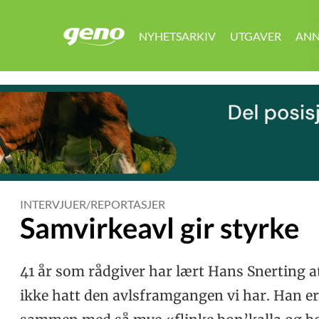
NYHETSARKIV
UTGAVER
ANN
GENO
INTERVJUER/REPORTASJER
Samvirkeavl gir styrke
41 år som rådgiver har lært Hans Snerting a
ikke hatt den avlsframgangen vi har. Han er