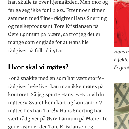
han skulle ta over hjemgården. Men mor og
far ga seg ikke før i 2002. Etter noen timer
sammen med Tine-rådgiver Hans Snerting
og melkeprodusent Tore Kristiansen på
Øvre Lønnum på Mære, så tror jeg det er
mange som er glade for at Hans ble
rådgiver på fulltid i 41 år.
Hans h
effekte
Hvor skal vi møtes?
årsjub
For å snakke med en som har vært storfe-
rådgiver hele livet kan man ikke møtes på
kontoret. Så jeg spurte Hans: «Hvor vil du
møtes?» Svaret kom kort og kontant: «Vi
møtes hos han Tore!» Hans Snerting har
vært rådgiver på Øvre Lønnum på Mære i to
generasjoner der Tore Kristiansen og