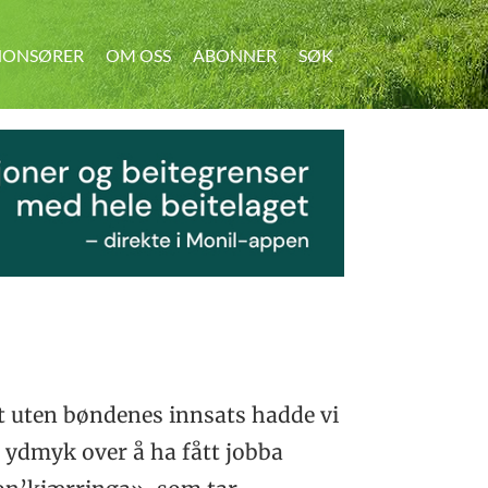
ONSØRER
OM OSS
ABONNER
SØK
SØK
t uten bøndenes innsats hadde vi
 ydmyk over å ha fått jobba