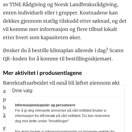
av TINE Rådgiving og Norsk Landbruksrådgiving,
enten individuelt eller i grupper. Kostnadene kan
dekkes gjennom statlig tilskudd etter søknad, og det
vil komme mer informasjon og flere tilbud lokalt
etter hvert som kapasiteten øker.
Ønsker du å bestille klimaplan allerede i dag? Scann
QR-koden for å komme til bestillingsskjemaet.
Mer aktivitet i produsentlagene
Bærekraftsarbeidet vil også bli løftet gjennom økt
Dine valg:
aktivitet i produsentlagene. – Vårt ønske er at alle
produsentlag bidrar aktivt til
Informasjonskapsler og personvern
bærekraftsprioriteringene med aktiviteter gjennom
For å gi deg relevante annonser på vårt nettsted bruker vi
året, sier organisasjonssjef Bjørn Halvor Åsland.
informasjon fra ditt besøk på vårt nettsted. Du kan reservere
deg mot dette under "Innstillinger".
Flere lag har allerede vist vei gjennom samarbeid og
For øvrig bruker vi informasjonskapsler og lignende verktøy for