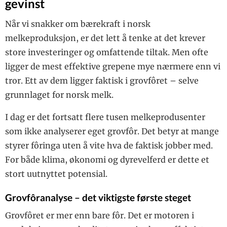
gevinst
Q-bonden
Droner – et nytt
redskap i
Animalia
Når vi snakker om bærekraft i norsk
grovfôrproduksjon
Dagros
og beite
melkeproduksjon, er det lett å tenke at det krever
Tine
Avlingstap i attlegg
store investeringer og omfattende tiltak. Men ofte
Midtside
og avlingsauke i eng
Smått til nytte
ligger de mest effektive grepene mye nærmere enn vi
Firmanytt
tror. Ett av dem ligger faktisk i grovfôret – selve
grunnlaget for norsk melk.
I dag er det fortsatt flere tusen melkeprodusenter
som ikke analyserer eget grovfôr. Det betyr at mange
styrer fôringa uten å vite hva de faktisk jobber med.
For både klima, økonomi og dyrevelferd er dette et
stort uutnyttet potensial.
Grovfôranalyse – det viktigste første steget
Grovfôret er mer enn bare fôr. Det er motoren i