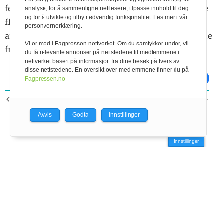
felles fagmøter. God agronomi er bærekraftig og i de
analyse, for å sammenligne nettlesere, tilpasse innhold til deg
og for å utvikle og tilby nødvendig funksjonalitet. Les mer i vår
fleste tilfeller også lønnsomt. Det er nettopp dette
personvernerklæring.
arbeidet TINE nå ønsker å samle kreftene om og løfte
Vi er med i Fagpressen-nettverket. Om du samtykker under, vil
fram i fellesskap.
du få relevante annonser på nettstedene til medlemmene i
nettverket basert på informasjon fra dine besøk på tvers av
disse nettstedene. En oversikt over medlemmene finner du på
skriv ut
del på facebook
Fagpressen.no.
FORRIGE ARTIKKEL
NESTE ARTIKKEL
Dagros
Midtside
Avvis
Godta
Innstillinger
Innstillinger