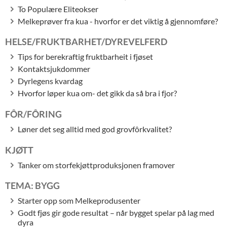
To Populære Eliteokser
Melkeprøver fra kua - hvorfor er det viktig å gjennomføre?
HELSE/FRUKTBARHET/DYREVELFERD
Tips for berekraftig fruktbarheit i fjøset
Kontaktsjukdommer
Dyrlegens kvardag
Hvorfor løper kua om- det gikk da så bra i fjor?
FÔR/FÔRING
Løner det seg alltid med god grovfôrkvalitet?
KJØTT
Tanker om storfekjøttproduksjonen framover
TEMA: BYGG
Starter opp som Melkeprodusenter
Godt fjøs gir gode resultat – når bygget spelar på lag med
dyra