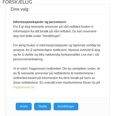
FORSKJELLIG
Lesernes side
Dine valg:
Dagbok fra Lund gård
Bonden er Norges beredskapsvenn nr.1
Informasjonskapsler og personvern
For å gi deg relevante annonser på vårt nettsted bruker vi
Hvordan Norsk Rødt Fe (NRF), ga meg mitt livs
informasjon fra ditt besøk på vårt nettsted. Du kan reservere
kjøttopplevelse!
deg mot dette under "Innstillinger".
Bon appétit! - med norske råvarer
Dra til seters
For øvrig bruker vi informasjonskapsler og lignende verktøy for
analyse, for å sammenligne nettlesere, tilpasse innhold til deg
Buskap for 50 år siden
og for å utvikle og tilby nødvendig funksjonalitet. Les mer i vår
Jusspalten
personvernerklæring.
Q-bonden
Vi er med i Fagpressen-nettverket. Om du samtykker under, vil
Animalia
du få relevante annonser på nettstedene til medlemmene i
Dagros
nettverket basert på informasjon fra dine besøk på tvers av
Tine
disse nettstedene. En oversikt over medlemmene finner du på
Fagpressen.no.
Midtside
Smått til nytte
Firmanytt
Avvis
Godta
Innstillinger