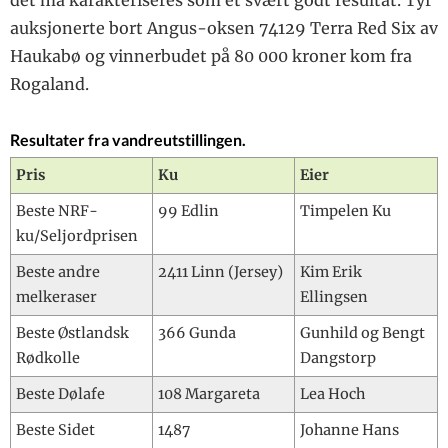
det må karakteriseres som et svært godt resultat. Tyr
auksjonerte bort Angus-oksen 74129 Terra Red Six av
Haukabø og vinnerbudet på 80 000 kroner kom fra
Rogaland.
Resultater fra vandreutstillingen.
Pris
Ku
Eier
Beste NRF-
99 Edlin
Timpelen Ku
ku/Seljordprisen
Beste andre
2411 Linn (Jersey)
Kim Erik
melkeraser
Ellingsen
Beste Østlandsk
366 Gunda
Gunhild og Bengt
Rødkolle
Dangstorp
Beste Dølafe
108 Margareta
Lea Hoch
Beste Sidet
1487
Johanne Hans