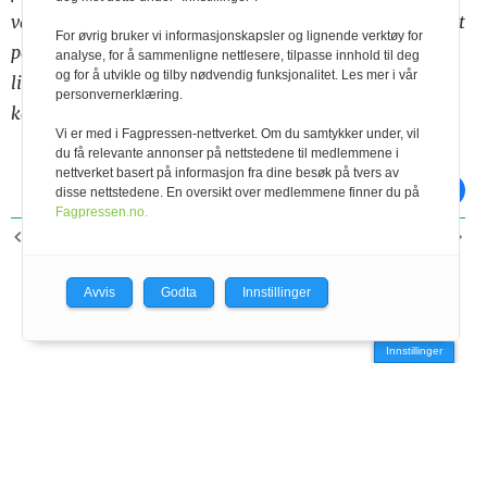
var enige om: Prisforskjellene mellom Norge og utlandet
For øvrig bruker vi informasjonskapsler og lignende verktøy for
på matvarer er nå såpass små at tollnedsettelser vil ha
analyse, for å sammenligne nettlesere, tilpasse innhold til deg
og for å utvikle og tilby nødvendig funksjonalitet. Les mer i vår
liten effekt på prisene, men ha andre uheldige
personvernerklæring.
konsekvenser.
Vi er med i Fagpressen-nettverket. Om du samtykker under, vil
du få relevante annonser på nettstedene til medlemmene i
nettverket basert på informasjon fra dine besøk på tvers av
skriv ut
del på facebook
disse nettstedene. En oversikt over medlemmene finner du på
Fagpressen.no.
FORRIGE ARTIKKEL
NESTE ARTIKKEL
Alle piler peker oppover
Friske dyr og fornøgde
bønder i nytt fjøs
Avvis
Godta
Innstillinger
Innstillinger