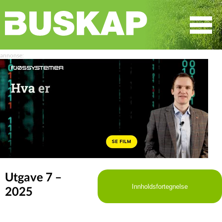
☰
SØK
Utgave 7 –
Innholdsfortegnelse
2025
LEDER