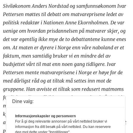
Siviløkonom Anders Nordstad og samfunnsøkonom Ivar
Pettersen møttes til debatt om matvareprisene ledet av
politisk redaktør i Nationen Anne Ekornholmen. De var
uenige om hvordan prisdannelsen på matvarer skjer, og
det var egentlig ikke mye de to debattantene kunne enes
om. At maten er dyrere i Norge enn våre naboland er et
faktum, men samtidig bruker vi en mindre del av
budsjettet vårt til mat enn noen gang tidligere. Ivar
Pettersen mente matvareprisene i Norge er høye for de
med dårligst råd og at tiltak må settes inn mot de
gruppene. Han avviste et tiltak som redusert matmoms
fordi det er lite treffsikkert. Anders Nordstad på sin side
Dine valg:
mener at matkjedene setter de prisene de mener
kjøpekraften i Norge kan tåle og at den store
Informasjonskapsler og personvern
avkastningen på egenkapitalen i Norgesgruppen viser at
For å gi deg relevante annonser på vårt nettsted bruker vi
informasjon fra ditt besøk på vårt nettsted. Du kan reservere
prisene er for høye. En sak både Nordstad og Pettersen
deg mot dette under "Innstillinger".