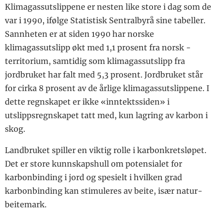
Klimagassutslippene er nesten like store i dag som de
var i 1990, ifølge Statistisk Sentralbyrå sine tabeller.
Sannheten er at siden 1990 har norske
klimagassutslipp økt med 1,1 prosent fra norsk ­
territorium, samtidig som klima­gassutslipp fra
jordbruket har falt med 5,3 prosent. Jordbruket står
for cirka 8 prosent av de årlige ­klimagassutslippene. I
dette regn­skapet er ikke «inntektssiden» i
utslippsregnskapet tatt med, kun lagring av karbon i
skog.
Landbruket spiller en viktig rolle i karbonkretsløpet.
Det er store kunnskapshull om potensialet for
karbonbinding i jord og spesielt i hvilken grad
karbonbinding kan stimuleres av beite, især natur­
beitemark.