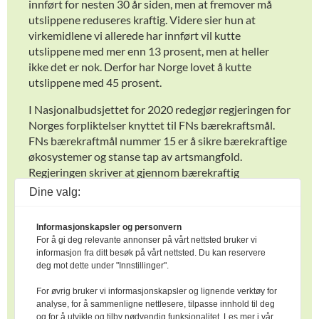
innført for nesten 30 år siden, men at fremover må
utslippene reduseres kraftig. Videre sier hun at
virkemidlene vi allerede har innført vil kutte
utslippene med mer enn 13 prosent, men at heller
ikke det er nok. Derfor har Norge lovet å kutte
utslippene med 45 prosent.
I Nasjonalbudsjettet for 2020 redegjør regjeringen for
Norges forpliktelser knyttet til FNs bærekraftsmål.
FNs bærekraftmål nummer 15 er å sikre bærekraftige
økosystemer og stanse tap av artsmangfold.
Regjeringen skriver at gjennom bærekraftig
skogforvaltning jobber de med å redusere
Dine valg:
klimaendringer og ta vare på biodiversitet.
Arealendringer er den største trusselen mot det
Informasjonskapsler og personvern
biologiske mangfoldet, dermed også den viktigste
For å gi deg relevante annonser på vårt nettsted bruker vi
årsaken til at arter kommer på rødlista. Hele 90
informasjon fra ditt besøk på vårt nettsted. Du kan reservere
prosent av de truede artene antas å være negativt
deg mot dette under "Innstillinger".
påvirket av arealendringer. Opphør av slått og beite
For øvrig bruker vi informasjonskapsler og lignende verktøy for
som fører til gjengroing, er angitt som
analyse, for å sammenligne nettlesere, tilpasse innhold til deg
påvirkningsfaktor for 29 prosent av de truede artene.
og for å utvikle og tilby nødvendig funksjonalitet. Les mer i vår