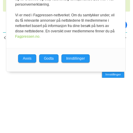
personvernerklæring.
Vi er med i Fagpressen-nettverket. Om du samtykker under, vil
du få relevante annonser på nettstedene til medlemmene i
skriv ut
del på facebook
nettverket basert på informasjon fra dine besøk på tvers av
disse nettstedene. En oversikt over medlemmene finner du på
Fagpressen.no.
FORRIGE ARTIKKEL
NESTE ARTIKKEL
Fokus på en enklere
Buskap for 50 år siden
arbeidshverdag for
bonden
Avvis
Godta
Innstillinger
Innstillinger