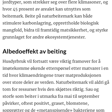
jord­typer, som strekker seg over flere klimasoner, og
hvor 45 prosent av arealet kan utnyttes som
beitemark. Beite på naturbeitemark kan både
stimulere karbonlagring, opprettholde biologisk
mangfold, bidra til framtidig matsikkerhet, og styrke
grunnlaget for andre økosystemtjenester.
Albedoeffekt av beiting
Husdyrbruk vil fortsatt være viktig framover for å
imøtekomme økende etterspørsel etter mat­varer i en
tid hvor klimaendringene truer matproduksjonen
over store deler av verden. Naturbeitemark vil aldri gå
tom for ressurser hvis den skjøttes riktig. Sau og
storfe som beiter i utmarka fra mai til september
påvirker, oftest positivt, graset, blomstene,
sopprøtter og de «metanspisende» bakteriene som