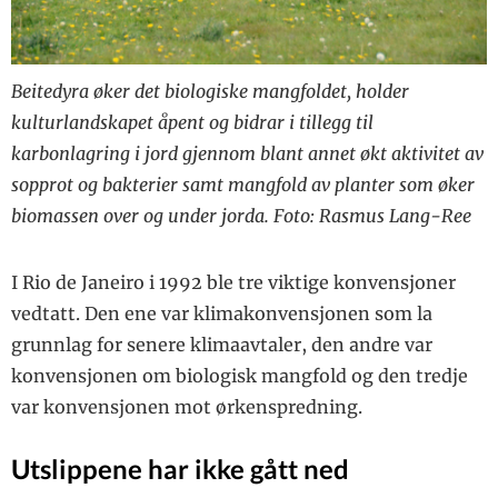
Storfekjøttkontrollen
FORSKJELLIG
DAGROS
VI I TINE
Vi i Tine
Beitedyra øker det biologiske mangfoldet, holder
MEDLEMSINFO
kulturlandskapet åpent og bidrar i tillegg til
Geno
Geno
karbonlagring i jord gjennom blant annet økt aktivitet av
SMÅTT TIL NYTTE
sopprot og bakterier samt mangfold av planter som øker
Smått til nytte
biomassen over og under jorda. Foto: Rasmus Lang-Ree
I Rio de Janeiro i 1992 ble tre ­viktige konvensjoner
vedtatt. Den ene var klimakonvensjonen som la
grunnlag for senere klima­avtaler, den andre var
konvensjonen om biologisk mangfold og den tredje
var konvensjonen mot ørkenspredning.
Utslippene har ikke gått ned