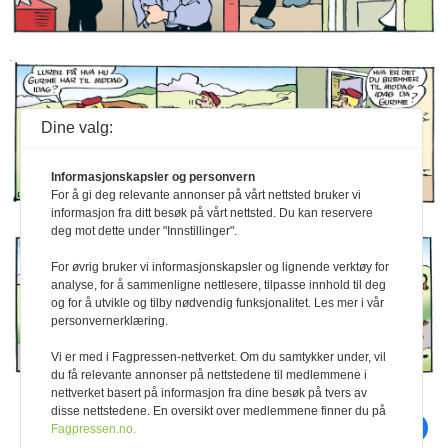
gård
Agromek 2022
husdyrproduksjon
Ku og kalv sammen
Kjøttproduksjon og
Toøringen en
– ikke glem HMS for
karbonfangst på
lavthengende frukt
besøkende
naturens premisser
Risikovurdering i
Høy ytelse med
storfehold
lavproteindiett uten
Dine valg:
soya
Buskap for 50 år
siden
Melkekyr som
vekstmotor
Jus
Informasjonskapsler og personvern
For å gi deg relevante annonser på vårt nettsted bruker vi
Q-bonden
informasjon fra ditt besøk på vårt nettsted. Du kan reservere
Animalia
deg mot dette under "Innstillinger".
Dagros
For øvrig bruker vi informasjonskapsler og lignende verktøy for
TINE
analyse, for å sammenligne nettlesere, tilpasse innhold til deg
Smått til nytte
og for å utvikle og tilby nødvendig funksjonalitet. Les mer i vår
personvernerklæring.
Vi er med i Fagpressen-nettverket. Om du samtykker under, vil
du få relevante annonser på nettstedene til medlemmene i
nettverket basert på informasjon fra dine besøk på tvers av
disse nettstedene. En oversikt over medlemmene finner du på
skriv ut
del på facebook
Fagpressen.no.