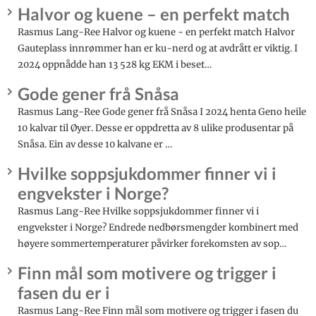
Halvor og kuene – en perfekt match
Rasmus Lang-Ree Halvor og kuene - en perfekt match Halvor
Gauteplass innrømmer han er ku-nerd og at avdrått er viktig. I
2024 oppnådde han 13 528 kg EKM i beset…
Gode gener frå Snåsa
Rasmus Lang-Ree Gode gener frå Snåsa I 2024 henta Geno heile
10 kalvar til Øyer. Desse er oppdretta av 8 ulike produsentar på
Snåsa. Ein av desse 10 kalvane er …
Hvilke soppsjukdommer finner vi i
engvekster i Norge?
Rasmus Lang-Ree Hvilke soppsjukdommer finner vi i
engvekster i Norge? Endrede nedbørsmengder kombinert med
høyere sommertemperaturer påvirker forekomsten av sop…
Finn mål som motivere og trigger i
fasen du er i
Rasmus Lang-Ree Finn mål som motivere og trigger i fasen du