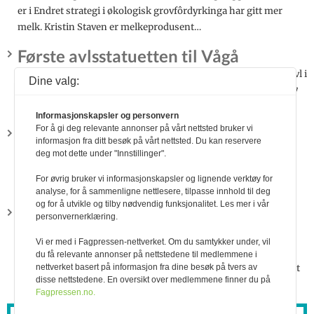
er i Endret strategi i økologisk grovfôrdyrkinga har gitt mer
melk. Kristin Staven er melkeprodusent…
Første avlsstatuetten til Vågå
Rasmus Lang-Ree Første avlsstatuetten til Vågå Systematisk avl i
Dine valg:
besetningen siden 1979 ga gevinst med avlsstatuetten til 12387
Sandbu-P. Da faren til Ole Tronn…
Informasjonskapsler og personvern
For å gi deg relevante annonser på vårt nettsted bruker vi
Metansensor i båsfjøs på Vestlandet
informasjon fra ditt besøk på vårt nettsted. Du kan reservere
Rasmus Lang-Ree Metansensor i båsfjøs på Vestlandet En av
deg mot dette under "Innstillinger".
målsettingene til MetanHUB er å teste doseringsløsninger for
For øvrig bruker vi informasjonskapsler og lignende verktøy for
ulike metanreduserende fôrvarer, og å dok…
analyse, for å sammenligne nettlesere, tilpasse innhold til deg
og for å utvikle og tilby nødvendig funksjonalitet. Les mer i vår
Ta vare på grassurfôret – med
personvernerklæring.
ensileringsmiddel
Vi er med i Fagpressen-nettverket. Om du samtykker under, vil
Rasmus Lang-Ree Ta vare på grassurfôret - med
du få relevante annonser på nettstedene til medlemmene i
ensileringsmiddel Resultater fra melkekuforsøkene i prosjektet
nettverket basert på informasjon fra dine besøk på tvers av
disse nettstedene. En oversikt over medlemmene finner du på
med kortnavn «Engprot» har vist at bruk av maursyre…
Fagpressen.no.