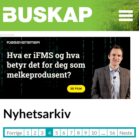
☰
SØK
Nyhetsarkiv
Forrige
1
2
3
4
5
6
7
8
9
10
…
56
Neste