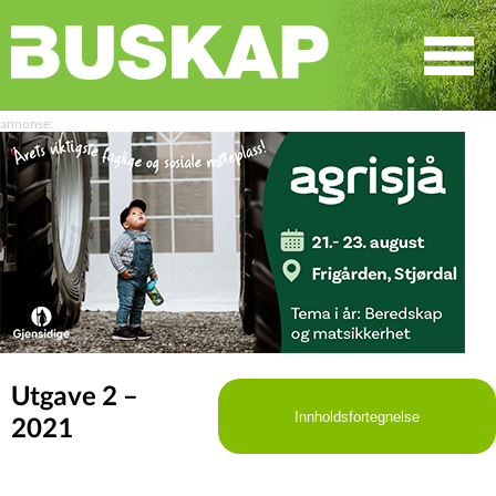
☰
SØK
Utgave 2 –
Innholdsfortegnelse
2021
LEDER