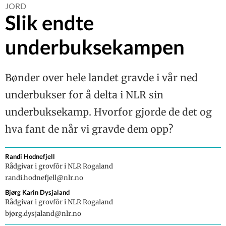
Møkk og miljø
JORD
REPORTASJE
Slik endte
Embryokvige reiste
AVL
tur/retur
underbuksekampen
Russlandsgrensa
Verdien av
ORGANISASJON
genotyping av
seminokseemner
Klimainnspill fra
AVL
Geno
Siste nytt fra Geno
Bønder over hele landet gravde i vår ned
Funn av mutasjon
avlsplan
REPORTASJE
som gjev emryodød
underbukser for å delta i NLR sin
og omløp i NRF
Ny i bransjen
AVL
underbuksekamp. Hvorfor gjorde de det og
Eksteriør på NRF
hva fant de når vi gravde dem opp?
TEMA: GJØDSEL
Utvikling av
God økonomi i riktig
kjøttegenskapene
DYREVELFERD
gjødselspredning
hos NRF
Randi
Hodnefjell
WelCow skal
Vil øke avlingene
Fortsatt god
Rådgivar i grovfôr i NLR Rogaland
TEMA: GJØDSEL
kartlegge
innavlsstatus for
Norge på langs med
randi.hodnefjell@nlr.no
dyrevelferden
246 færre mil med
NRF
møkk
REPORTASJE
traktor
Bjørg Karin
Dysjaland
Mjølkeproduksjon
Gardens egen
Rådgivar i grovfôr i NLR Rogaland
JORD
på norske
fullgjødsel
bjørg.dysjaland@nlr.no
fôrressurser
Slik endte