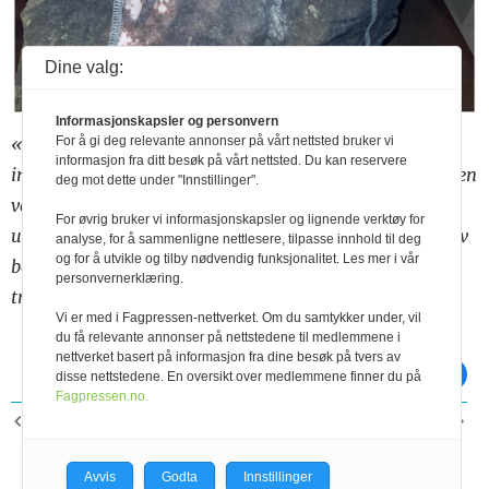
Dine valg:
Informasjonskapsler og personvern
«Tynnspist»: Underbukse gravd ned på jord brukt til
For å gi deg relevante annonser på vårt nettsted bruker vi
informasjon fra ditt besøk på vårt nettsted. Du kan reservere
intensiv grønnsaksdyrking. Da vi gravde denne opp så den
deg mot dette under "Innstillinger".
ved første øyekast uberørt ut, men ved nærmere
For øvrig bruker vi informasjonskapsler og lignende verktøy for
undersøkelser ser vi at det har vært god aktivitet. Mye av
analyse, for å sammenligne nettlesere, tilpasse innhold til deg
og for å utvikle og tilby nødvendig funksjonalitet. Les mer i vår
bomullen er spist opp. Det kan se ut som jordlivet trives
personvernerklæring.
tross mye forstyrrelser. Foto: Randi Hodnefjell
Vi er med i Fagpressen-nettverket. Om du samtykker under, vil
du få relevante annonser på nettstedene til medlemmene i
nettverket basert på informasjon fra dine besøk på tvers av
skriv ut
del på facebook
disse nettstedene. En oversikt over medlemmene finner du på
Fagpressen.no.
FORRIGE ARTIKKEL
NESTE ARTIKKEL
Vurdering av foringa på
Besetningene med høyest
Aasgård
ytelse i 2020
Avvis
Godta
Innstillinger