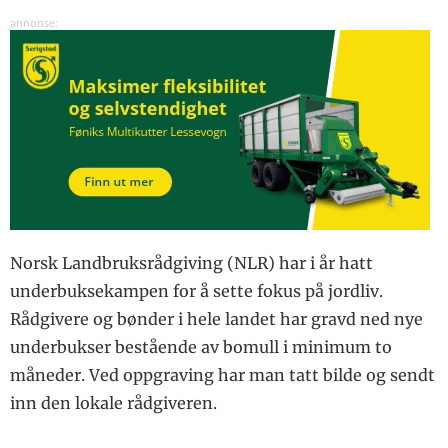
FORSKJELLIG
underbuksekampen
Vurdering av foringa
Ta vare på
Besetningene med
på Aasgård
inseminøren din i
høyest ytelse i 2020
vinterkulda
MIDTSIDE
Midtside
FORSKJELLIG
Lesernes side
ORGANISASJON
Kveldsrunden
Årsberetning og
BYGG
regnskap for Geno
Økonomisk
Avlsarbeidet
ØKONOMI
realiteter ved
Norsk Landbruksrådgiving (NLR) har i år hatt
fjøsprosjekt på
Føringer for støtte
underbuksekampen for å sette fokus på jordliv.
FÔRING
mindre bruk
fra Innovasjon
Norge
Hvor mye melk kan
Prosjekt
Rådgivere og bønder i hele landet har gravd ned nye
INTERVJU
kalven få?
Innlandsfjøs
underbukser bestående av bomull i minimum to
44 års forskning på
REPORTASJE
fôrkonservering og
måneder. Ved oppgraving har man tatt bilde og sendt
drøvtyggerernæring
Metanbøndene
inn den lokale rådgiveren.
JORD
Grovfôr som bestilt
Kan man gjødsle seg
FÔR