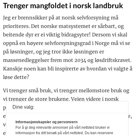
Trenger mangfoldet i norsk landbruk
Jeg er brennsikker på at norsk selvforsyning må
prioriteres. Det norske matsystemet er sårbart, og
beitende dyr er ei viktig bidragsyter! Dersom vi skal
oppnå en høyere selvforsyningsgrad i Norge må vi se
på løsninger, og jeg tror ikke løsningen er
massenedleggelser frem mot 2034 og løsdriftskravet.
Kanskje noen kan bli inspirerte av hvordan vi valgte å
løse dette?
Vi trenger små bruk, vi trenger mellomstore bruk og
vi trenger de store brukene. Veien videre i norsk
Dine valg:
politikk mot større selvforsyningsgrad er langt fra
enkel. Derfor trenger vi den norske bondens stemme,
Informasjonskapsler og personvern
vi trenger løsninger, vi trenger midler og vi trenger
For å gi deg relevante annonser på vårt nettsted bruker vi
en optimisme i næringen.
informasjon fra ditt besøk på vårt nettsted. Du kan reservere