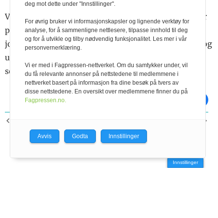
deg mot dette under "Innstillinger".
Vi trenger mangfoldet i norsk landbruk. Jeg er håper
For øvrig bruker vi informasjonskapsler og lignende verktøy for
politikere snart våkner opp og forstår verdien av
analyse, for å sammenligne nettlesere, tilpasse innhold til deg
og for å utvikle og tilby nødvendig funksjonalitet. Les mer i vår
jobben vi bønder legger ned, våre beitedyr, gresset og
personvernerklæring.
utmarken. Vi er viktige i veien videre mot økt
Vi er med i Fagpressen-nettverket. Om du samtykker under, vil
selvforsyning.
du få relevante annonser på nettstedene til medlemmene i
nettverket basert på informasjon fra dine besøk på tvers av
disse nettstedene. En oversikt over medlemmene finner du på
skriv ut
del på facebook
Fagpressen.no.
FORRIGE ARTIKKEL
NESTE ARTIKKEL
Lesernes side
Risikoområder i fjøset
Avvis
Godta
Innstillinger
Innstillinger