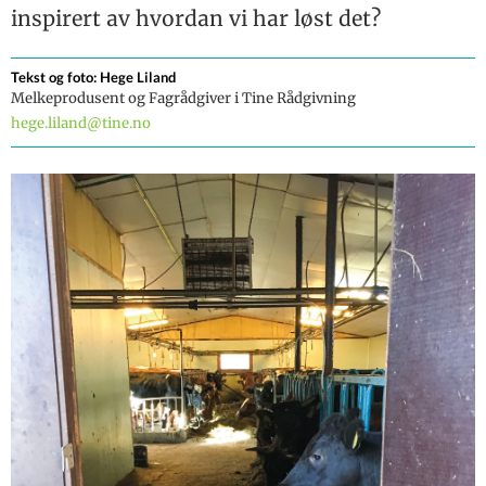
Jus-spalten
inspirert av hvordan vi har løst det?
delindekser hos NRF
Gull til Tomb i
DAGROS
Husdyrtreff
Rekruttering av
Q-bonden
avlsemner til
Nordlig genetikk for
Tekst og foto: Hege
Liland
avlsarbeidet på NRF
sørlige gårder
Animalia
Melkeprodusent og Fagrådgiver i Tine Rådgivning
Masteroppgave om
TINE
hege.liland@tine.no
kalvehelse
Midtside
Smått til nytte