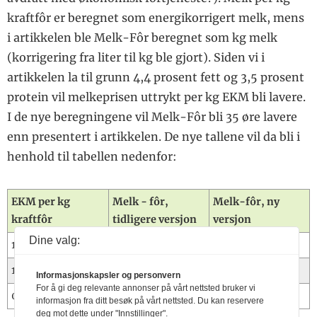
storfegjødsel på eng
vekstsesong
Eana 360
kraftfôr er beregnet som energikorrigert melk, mens
Sentrifugalsprederen
Forebygging satt i
Buskap for 50 år
må justeres etter
i artikkelen ble Melk-Fôr beregnet som kg melk
system
siden
vekt og topografi
Bretter opp ermene
(korrigering fra liter til kg ble gjort). Siden vi i
Jusspalten
Kraftig reduksjon i
på nytt i 2024
artikkelen la til grunn 4,4 prosent fett og 3,5 prosent
Q-bonden
gjødselsalget
Når utgiftene aukar
Animalia
protein vil melkeprisen uttrykt per kg EKM bli lavere.
meir enn inntektene
Dagros
I de nye beregningene vil Melk-Fôr bli 35 øre lavere
Sa opp jobben –
Tine
startet med ammeku
enn presentert i artikkelen. De nye tallene vil da bli i
Rettelse til artikkel
henhold til tabellen nedenfor:
i Buskap 1/2024
Vil du hjelpe oss å
skaffe mer kunnskap
EKM per kg
Melk - fôr,
Melk-fôr, ny
om arbeidsmiljøet i
norsk
kraftfôr
tidligere versjon
versjon
melkeproduksjon?
Dine valg:
1,8
3,45
3,10
Midtsidebildet
Smått til nytte
1,2
2,26
1,91
Informasjonskapsler og personvern
For å gi deg relevante annonser på vårt nettsted bruker vi
0,6
-1,30
-1,65
informasjon fra ditt besøk på vårt nettsted. Du kan reservere
deg mot dette under "Innstillinger".