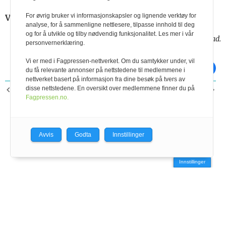
For øvrig bruker vi informasjonskapsler og lignende verktøy for
Vi beklager på det sterkeste feilen i artikkelen.
analyse, for å sammenligne nettlesere, tilpasse innhold til deg
og for å utvikle og tilby nødvendig funksjonalitet. Les mer i vår
Harald Volden og Jonny Fjukstad.
personvernerklæring.
Vi er med i Fagpressen-nettverket. Om du samtykker under, vil
skriv ut
del på facebook
du få relevante annonser på nettstedene til medlemmene i
nettverket basert på informasjon fra dine besøk på tvers av
disse nettstedene. En oversikt over medlemmene finner du på
FORRIGE ARTIKKEL
NESTE ARTIKKEL
Tine
Fagpressen.no.
Vil du hjelpe oss å skaffe
mer kunnskap om
arbeidsmiljøet i norsk
melkeproduksjon?
Avvis
Godta
Innstillinger
Innstillinger