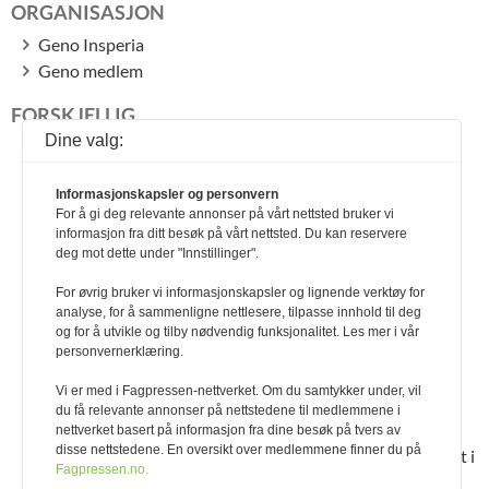
ORGANISASJON
Geno Insperia
Geno medlem
FORSKJELLIG
Dine valg:
Besetningene med høyest ytelse i 2023
Lesernes side
Informasjonskapsler og personvern
Dagbok fra Holten gård
For å gi deg relevante annonser på vårt nettsted bruker vi
Fokus på datakvalitet i overgangen fra kukontrollen til
informasjon fra ditt besøk på vårt nettsted. Du kan reservere
Eana 360
deg mot dette under "Innstillinger".
Buskap for 50 år siden
For øvrig bruker vi informasjonskapsler og lignende verktøy for
Jusspalten
analyse, for å sammenligne nettlesere, tilpasse innhold til deg
Q-bonden
og for å utvikle og tilby nødvendig funksjonalitet. Les mer i vår
Animalia
personvernerklæring.
Dagros
Vi er med i Fagpressen-nettverket. Om du samtykker under, vil
Tine
du få relevante annonser på nettstedene til medlemmene i
Rettelse til artikkel i Buskap 1/2024
nettverket basert på informasjon fra dine besøk på tvers av
disse nettstedene. En oversikt over medlemmene finner du på
Vil du hjelpe oss å skaffe mer kunnskap om arbeidsmiljøet i
Fagpressen.no.
norsk melkeproduksjon?