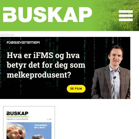
☰
SØK