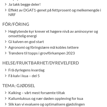
Ja takk begge deler!
Effekt av DGAT1-genet på fettprosent og melkemengde i
NRF
FÔR/FÔRING
Høgtytende kyr krever et høgere nivå av aminosyrer og
omsettelig energi
Gi kalven en god start
Agronomi og fôringslære må kobles tettere
Trøndere til topps i grovfôrkampen 2023
HELSE/FRUKTBARHET/DYREVELFERD
Frå dyrlegens kvardag
Få kalv i kua – del 5
TEMA: GJØDSEL
Kalking – vårt mest forsømte tiltak
Kaliumluksus og nær døden oppleving for kua
Slik kan vi evaluere og optimalisere gjødslingen