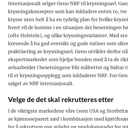
Internasjonalt selger Geno NRF til krysningsavl. Gar
krysningskonsepter som kan inkludere enten to, tre el
krysse uten helt å ha en tydelig plan for hvilke krys
hvert vil de komme i en situasjon der besetningen be
(ofte Holstein), og ulike krysningsvarianter. Med sto
krevende å ha god oversikt og gode rutiner som sik
praktisering av krysningsavl. Geno utvikler derfor nå
eksportmarkedet som hjelpe bonden med å ta de rikti
avlsarbeidet i besetningene blir målrettet og bidrar 
til et krysningsopplegg som inkluderer NRF. For Ge
salget av NRF internasjonalt.
Velge de det skal rekrutteres etter
I de viktigste markedene våre (som USA og Storbritan
av kjønnsseparert sæd i kombinasjon med kjøttfesæ
for å rekruttere nye avlsdyr og produksjonsdyr for