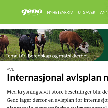
NYHETSARKIV
UTGAVER
ANN
GENO
AVL
Internasjonal avlsplan
Med krysningsavl i store besetninger blir de
Geno lager derfor en avlsplan for internasj