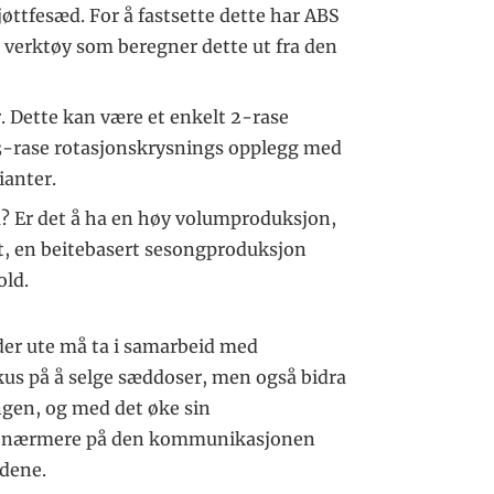
øttfesæd. For å fastsette dette har ABS
t verktøy som beregner dette ut fra den
. Dette kan være et enkelt 2-rase
 3-rase rotasjonskrysnings opplegg med
ianter.
? Er det å ha en høy volumproduksjon,
et, en beitebasert sesongproduksjon
old.
der ute må ta i samarbeid med
kus på å selge sæddoser, men også bidra
ingen, og med det øke sin
mmer nærmere på den kommunikasjonen
dene.