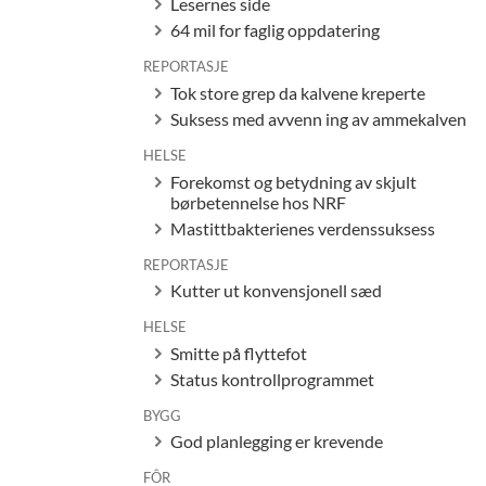
Lesernes side
64 mil for faglig oppdatering
REPORTASJE
Tok store grep da kalvene kreperte
Suksess med avvenn ing av ammekalven
HELSE
Forekomst og betydning av skjult
børbetennelse hos NRF
Mastittbakterienes verdenssuksess
REPORTASJE
Kutter ut konvensjonell sæd
HELSE
Smitte på flyttefot
Status kontrollprogrammet
BYGG
God planlegging er krevende
FÔR