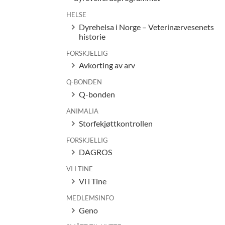
HELSE
Dyrehelsa i Norge – Veterinærvesenets
historie
FORSKJELLIG
Avkorting av arv
Q-BONDEN
Q-bonden
ANIMALIA
Storfekjøttkontrollen
FORSKJELLIG
DAGROS
VI I TINE
Vi i Tine
MEDLEMSINFO
Geno