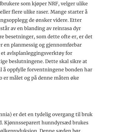
dbrukere som kjøper NRF, velger ulike
ler flere ulike raser. Mange starter å
ningsopplegg de ønsker videre. Etter
står av en blanding av reinrasa dyr
re besetninger, som dette ofte er, er det
rer en planmessig og gjennomførbar
 et avlsplanleggingsverktøy for
ge beslutningene. Dette skal sikre at
til å oppfylle forventningene bonden har
no er målet og på denne måten øke
nia) er det en tydelig overgang til bruk
d. Kjønnsseparert hunndyrsæd brukes
 mjølkeproduksjon. Denne sæden bør