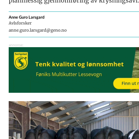
planmessig gjennomføring av krysningsavl.
Anne Guro
Larsgard
Avlsforsker
anne.guro.larsgard@geno.no