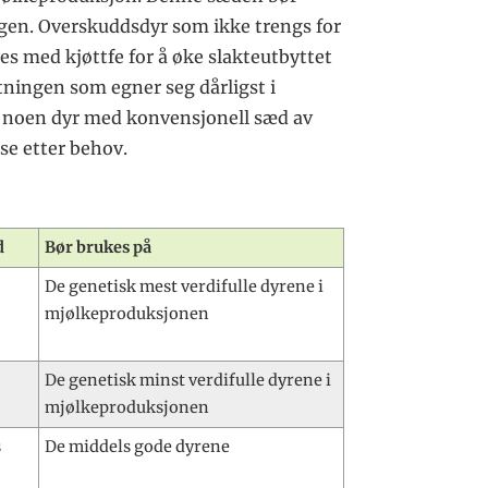
ngen. Overskuddsdyr som ikke trengs for
s med kjøttfe for å øke slakteutbyttet
ningen som egner seg dårligst i
 noen dyr med konvensjonell sæd av
sse etter behov.
d
Bør brukes på
De genetisk mest verdifulle dyrene i
mjølkeproduksjonen
De genetisk minst verdifulle dyrene i
mjølkeproduksjonen
s
De middels gode dyrene