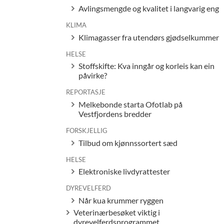
Avlingsmengde og kvalitet i langvarig eng
KLIMA
Klimagasser fra utendørs gjødselkummer
HELSE
Stoffskifte: Kva inngår og korleis kan ein
påvirke?
REPORTASJE
Melkebonde starta Ofotlab på
Vestfjordens bredder
FORSKJELLIG
Tilbud om kjønnssortert sæd
HELSE
Elektroniske livdyrattester
DYREVELFERD
Når kua krummer ryggen
Veterinærbesøket viktig i
dyrevelferdsprogrammet