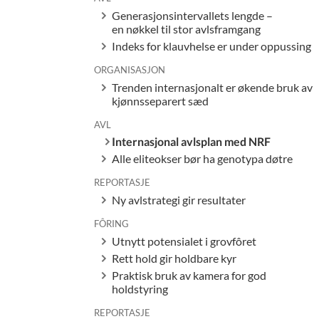
Generasjonsintervallets lengde –
en nøkkel til stor avlsframgang
Indeks for klauvhelse er under oppussing
ORGANISASJON
Trenden internasjonalt er økende bruk av
kjønnsseparert sæd
AVL
Internasjonal avlsplan med NRF
Alle eliteokser bør ha genotypa døtre
REPORTASJE
Ny avlstrategi gir resultater
FÔRING
Utnytt potensialet i grovfôret
Rett hold gir holdbare kyr
Praktisk bruk av kamera for god
holdstyring
REPORTASJE