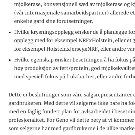
mjølkerase, konvensjonell sæd av mjølkerase og kj
(vår internasjonale samarbeidspartner) allerede e
enkelte gard sine forutsetninger.
Hvilke krysningsopplegg ønsker de å planlegge for
opplegg med for eksempel NRFxHolstein, eller et
for eksempel HolsteinxJerseyxNRF, eller andre var
Hvilke egenskap ønsker besetningen å ha fokus på
høy produksjon av fett/protein, god mjølkekvalit
med spesiell fokus på fruktbarhet, eller andre forh
Dette er beslutninger som våre salgsrepresentanter 
gardbrukeren. Med dette vil selgerne ikke bare ha fo
med en faglig fundert plan for avlsarbeidet i besetn
profesjonalitet. For Geno vil dette bety at vi ko
som selgerne har med gardbrukerne i de ulike marke