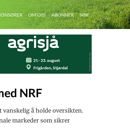
ONSØRER
OM OSS
ABONNER
SØK
SØK
 med NRF
t vanskelig å holde oversikten.
onale markeder som sikrer