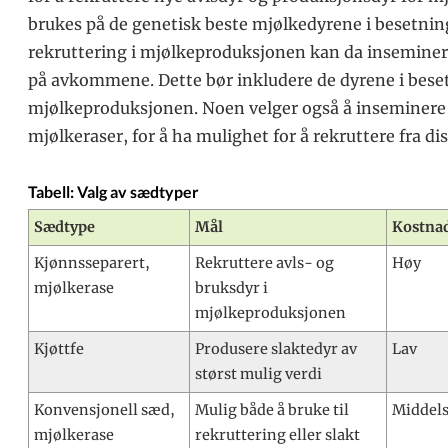
brukes på de genetisk beste mjølkedyrene i besetni
rekruttering i mjølkeproduksjonen kan da inseminere
på avkommene. Dette bør inkludere de dyrene i beset
mjølkeproduksjonen. Noen velger også å inseminere
mjølkeraser, for å ha mulighet for å rekruttere fra di
Tabell: Valg av sædtyper
Sædtype
Mål
Kostna
Kjønnsseparert,
Rekruttere avls- og
Høy
mjølkerase
bruksdyr i
mjølkeproduksjonen
Kjøttfe
Produsere slaktedyr av
Lav
størst mulig verdi
Konvensjonell sæd,
Mulig både å bruke til
Middel
mjølkerase
rekruttering eller slakt