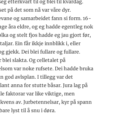
 etterkvart til og blei til kvardag.
et på det som nå var våre dyr.
evane og samarbeidet fann si form. 16-
ange åra eldre, og eg hadde egentleg nok
ka og stelt fjos hadde eg jau gjort før,
jar. Ein får ikkje innblikk i, eller
 gjekk. Dei blei fullare og fullare.
r blei slakta. Og celletalet på
elsom var noke rufsete. Dei hadde bruka
n god avlsplan. I tillegg var det
ant anna for stutte båsar. Jura lag på
le faktorar var like viktige, men
ekvens av. Jurbetennelsar, kyr på spann
re lyst til å snu i døra.