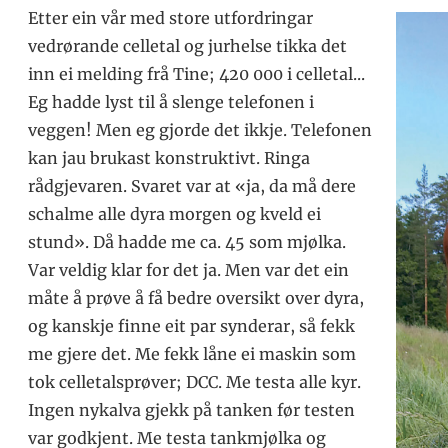
Etter ein vår med store utfordringar
vedrørande celletal og jurhelse tikka det
inn ei melding frå Tine; 420 000 i celletal...
Eg hadde lyst til å slenge telefonen i
veggen! Men eg gjorde det ikkje. Telefonen
kan jau brukast konstruktivt. Ringa
rådgjevaren. Svaret var at «ja, da må dere
schalme alle dyra morgen og kveld ei
stund». Då hadde me ca. 45 som mjølka.
Var veldig klar for det ja. Men var det ein
måte å prøve å få bedre oversikt over dyra,
og kanskje finne eit par synderar, så fekk
me gjere det. Me fekk låne ei maskin som
tok celletalsprøver; DCC. Me testa alle kyr.
Ingen nykalva gjekk på tanken før testen
var godkjent. Me testa tankmjølka og