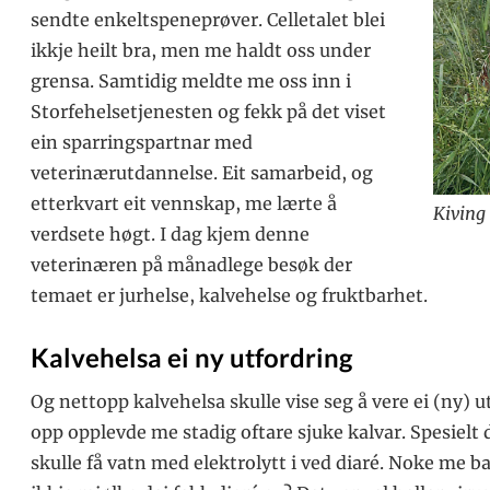
sendte enkeltspeneprøver. Celletalet blei
ikkje heilt bra, men me haldt oss under
grensa. Samtidig meldte me oss inn i
Storfehelsetjenesten og fekk på det viset
ein sparringspartnar med
veterinærutdannelse. Eit samarbeid, og
etterkvart eit vennskap, me lærte å
Kiving
verdsete høgt. I dag kjem denne
veterinæren på månadlege besøk der
temaet er jurhelse, kalvehelse og fruktbarhet.
Kalvehelsa ei ny utfordring
Og nettopp kalvehelsa skulle vise seg å vere ei (ny) u
opp opplevde me stadig oftare sjuke kalvar. Spesielt d
skulle få vatn med elektrolytt i ved diaré. Noke me b