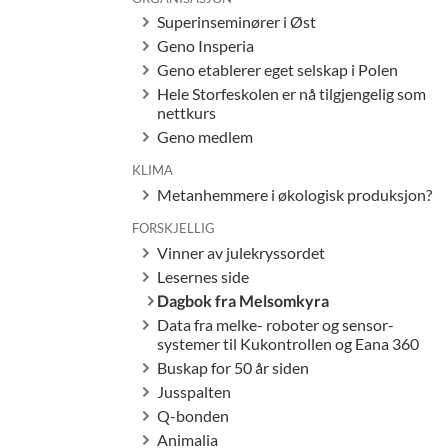
Superinseminører i Øst
Geno Insperia
Geno etablerer eget selskap i Polen
Hele Storfeskolen er nå tilgjengelig som
nettkurs
Geno medlem
KLIMA
Metanhemmere i økologisk produksjon?
FORSKJELLIG
Vinner av julekryssordet
Lesernes side
Dagbok fra Melsomkyra
Data fra melke- roboter og sensor-
systemer til Kukontrollen og Eana 360
Buskap for 50 år siden
Jusspalten
Q-bonden
Animalia