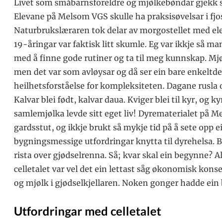
Livet som småbarnsforeldre og mjølkebøndar gjekk seg
Elevane på Melsom VGS skulle ha praksisøvelsar i fjos
Naturbrukslæraren tok delar av morgostellet med el
19-åringar var faktisk litt skumle. Eg var ikkje så m
med å finne gode rutiner og ta til meg kunnskap. Mjøl
men det var som avløysar og då ser ein bare enkeltdetal
heilhetsforståelse for kompleksiteten. Dagane rusla og
Kalvar blei født, kalvar daua. Kviger blei til kyr, og ky
samlemjølka levde sitt eget liv! Dyrematerialet på M
gardsstut, og ikkje brukt så mykje tid på å sete opp ei
bygningsmessige utfordringar knytta til dyrehelsa. Bl
rista over gjødselrenna. Så; kvar skal ein begynne? Al
celletalet var vel det ein lettast såg økonomisk kons
og mjølk i gjødselkjellaren. Noken gonger hadde ein ba
Utfordringar med celletalet