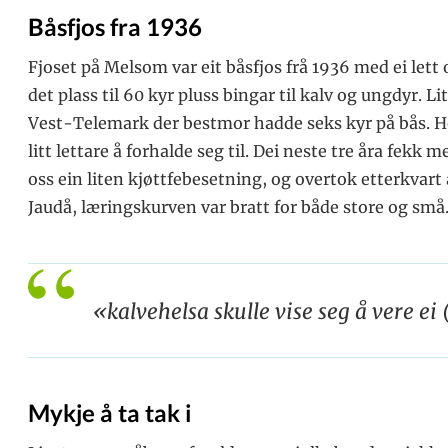
Båsfjos fra 1936
Fjoset på Melsom var eit båsfjos frå 1936 med ei lett 
det plass til 60 kyr pluss bingar til kalv og ungdyr. Li
Vest-Telemark der bestmor hadde seks kyr på bås. He
litt lettare å forhalde seg til. Dei neste tre åra fekk m
oss ein liten kjøttfebesetning, og overtok etterkvart
Jaudå, læringskurven var bratt for både store og små
«kalvehelsa skulle vise seg å vere ei
Mykje å ta tak i