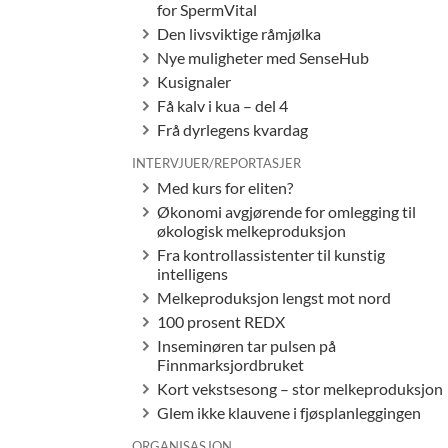
for SpermVital
Den livsviktige råmjølka
Nye muligheter med SenseHub
Kusignaler
Få kalv i kua – del 4
Frå dyrlegens kvardag
INTERVJUER/REPORTASJER
Med kurs for eliten?
Økonomi avgjørende for omlegging til
økologisk melkeproduksjon
Fra kontrollassistenter til kunstig
intelligens
Melkeproduksjon lengst mot nord
100 prosent REDX
Inseminøren tar pulsen på
Finnmarksjordbruket
Kort vekstsesong – stor melkeproduksjon
Glem ikke klauvene i fjøsplanleggingen
ORGANISASJON