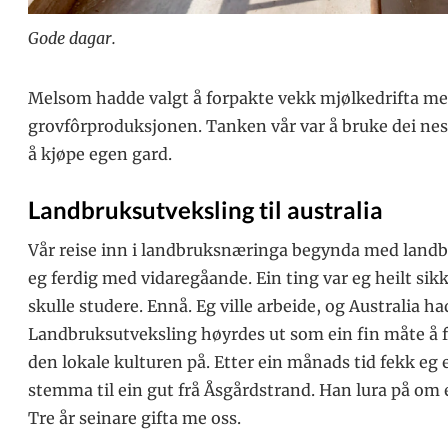
Gode dagar.
Melsom hadde valgt å forpakte vekk mjølkedrifta med
grovfôrproduksjonen. Tanken vår var å bruke dei nest
å kjøpe egen gard.
Landbruksutveksling til australia
Vår reise inn i landbruksnæringa begynda med landbru
eg ferdig med vidaregåande. Ein ting var eg heilt sikk
skulle studere. Ennå. Eg ville arbeide, og Australia had
Landbruksutveksling høyrdes ut som ein fin måte å f
den lokale kulturen på. Etter ein månads tid fekk eg 
stemma til ein gut frå Åsgårdstrand. Han lura på om e
Tre år seinare gifta me oss.