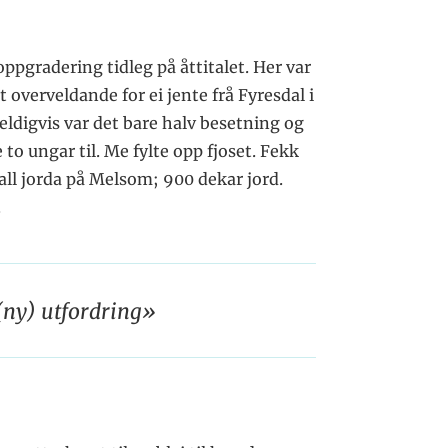
oppgradering tidleg på åttitalet. Her var
tt overveldande for ei jente frå Fyresdal i
ldigvis var det bare halv besetning og
e to ungar til. Me fylte opp fjoset. Fekk
 all jorda på Melsom; 900 dekar jord.
.
 (ny) utfordring»