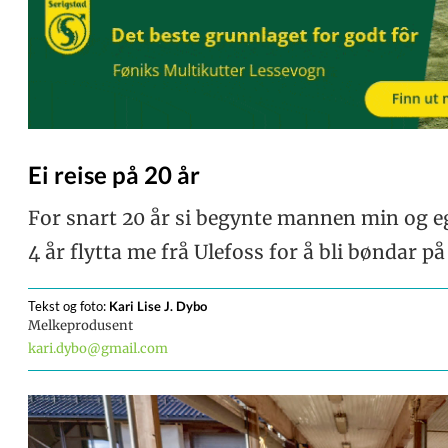
Ei reise på 20 år
For snart 20 år si begynte mannen min og eg 
4 år flytta me frå Ulefoss for å bli bøndar 
Tekst og foto:
Kari Lise J.
Dybo
Melkeprodusent
kari.dybo@gmail.com