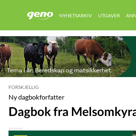
NYHETSARKIV
UTGAVER
ANN
GENO
FORSKJELLIG
Ny dagbokforfatter
Dagbok fra Melsomkyr