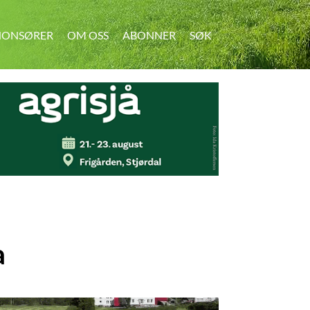
ONSØRER
OM OSS
ABONNER
SØK
SØK
a