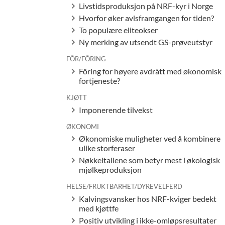
Livstidsproduksjon på NRF-kyr i Norge
Hvorfor øker avlsframgangen for tiden?
To populære eliteokser
Ny merking av utsendt GS-prøveutstyr
FÔR/FÔRING
Fôring for høyere avdrått med økonomisk
fortjeneste?
KJØTT
Imponerende tilvekst
ØKONOMI
Økonomiske muligheter ved å kombinere
ulike storferaser
Nøkkeltallene som betyr mest i økologisk
mjølkeproduksjon
HELSE/FRUKTBARHET/DYREVELFERD
Kalvingsvansker hos NRF-kviger bedekt
med kjøttfe
Positiv utvikling i ikke-omløpsresultater