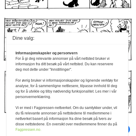
Geno medlem
Få kalv i kua – del 4
Data fra melke-
100 prosent REDX
Frå dyrlegens
roboter og sensor-
Inseminøren tar
kvardag
systemer til
pulsen på
Kukontrollen og
Finnmarksjordbruket
Eana 360
Kort vekstsesong –
Buskap for 50 år
Dine valg:
stor
siden
melkeproduksjon
Jusspalten
Glem ikke klauvene i
Informasjonskapsler og personvern
Q-bonden
fjøsplanleggingen
For å gi deg relevante annonser på vårt nettsted bruker vi
Animalia
informasjon fra ditt besøk på vårt nettsted. Du kan reservere
deg mot dette under "Innstillinger".
Dagros
Tine
For øvrig bruker vi informasjonskapsler og lignende verktøy for
Midtsidebildet
analyse, for å sammenligne nettlesere, tilpasse innhold til deg
og for å utvikle og tilby nødvendig funksjonalitet. Les mer i vår
Smått til nytte
personvernerklæring.
Firmanytt
Vi er med i Fagpressen-nettverket. Om du samtykker under, vil
du få relevante annonser på nettstedene til medlemmene i
nettverket basert på informasjon fra dine besøk på tvers av
disse nettstedene. En oversikt over medlemmene finner du på
skriv ut
del på facebook
Fagpressen.no.