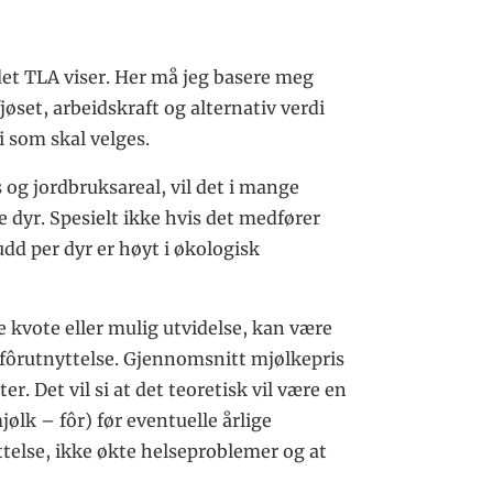
 det TLA viser. Her må jeg basere meg
øset, arbeidskraft og alternativ verdi
i som skal velges.
s og jordbruksareal, vil det i mange
e dyr. Spesielt ikke hvis det medfører
udd per dyr er høyt i økologisk
e kvote eller mulig utvidelse, kan være
 fôrutnyttelse. Gjennomsnitt mjølkepris
ter. Det vil si at det teoretisk vil være en
jølk – fôr) før eventuelle årlige
ttelse, ikke økte helseproblemer og at