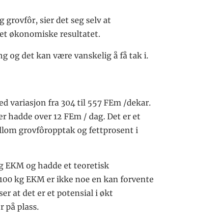
grovfôr, sier det seg selv at
et økonomiske resultatet.
g og det kan være vanskelig å få tak i.
 variasjon fra 304 til 557 FEm /dekar.
r hadde over 12 FEm / dag. Det er et
llom grovfôropptak og fettprosent i
 kg EKM og hadde et teoretisk
 100 kg EKM er ikke noe en kan forvente
er at det er et potensial i økt
 på plass.