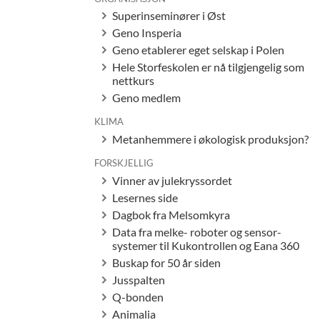
Superinseminører i Øst
Geno Insperia
Geno etablerer eget selskap i Polen
Hele Storfeskolen er nå tilgjengelig som
nettkurs
Geno medlem
KLIMA
Metanhemmere i økologisk produksjon?
FORSKJELLIG
Vinner av julekryssordet
Lesernes side
Dagbok fra Melsomkyra
Data fra melke- roboter og sensor-
systemer til Kukontrollen og Eana 360
Buskap for 50 år siden
Jusspalten
Q-bonden
Animalia