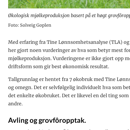
Økologisk mjølkeproduksjon basert på et høgt grovfôrop
Foto: Solveig Goplen
Med erfaring fra Tine Lønnsomhetsanalyse (TLA) og
her gjort noen vurderinger av hva som betyr mest f
mjølkeproduksjon. Vurderingene er ikke gjort opp mo
driftsform som gir best økonomisk resultat.
Tallgrunnlag er hentet fra 7 økobruk med Tine Lø
og omegn. Det er selvfølgelig individuelt hva som be
det enkelte økobruket. Det er likevel en del ting som 
andre.
Avling og grovfôropptak.