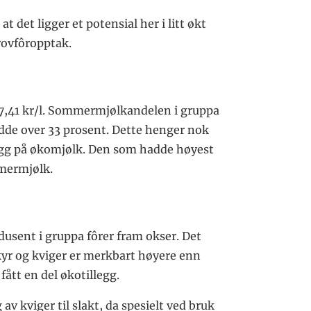
at det ligger et potensial her i litt økt
rovfôropptak.
l 7,41 kr/l. Sommermjølkandelen i gruppa
adde over 33 prosent. Dette henger nok
illegg på økomjølk. Den som hadde høyest
mermjølk.
odusent i gruppa fôrer fram okser. Det
 kyr og kviger er merkbart høyere enn
fått en del økotillegg.
 av kviger til slakt, da spesielt ved bruk