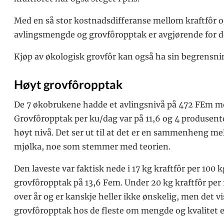
Med en så stor kostnadsdifferanse mellom kraftfôr og 
avlingsmengde og grovfôropptak er avgjørende for d
Kjøp av økologisk grovfôr kan også ha sin begrensnin
Høyt grovfôropptak
De 7 økobrukene hadde et avlingsnivå på 472 FEm med
Grovfôropptak per ku/dag var på 11,6 og 4 produsente
høyt nivå. Det ser ut til at det er en sammenheng me
mjølka, noe som stemmer med teorien.
Den laveste var faktisk nede i 17 kg kraftfôr per 100
grovfôropptak på 13,6 Fem. Under 20 kg kraftfôr per
over år og er kanskje heller ikke ønskelig, men det vis
grovfôropptak hos de fleste om mengde og kvalitet er