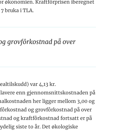
or økonomien. Kraftfôrprisen iberegnet
 7 bruka i TLA.
og grovfôrkostnad på over
altilskudd) var 4,13 kr.
g lavere enn gjennomsnittskostnaden på
inalkostnaden her ligger mellom 3,00 og
ftfôrkostnad og grovfôrkostnad på over
nad og kraftfôrkostnad fortsatt er på
delig siste to år. Det økologiske