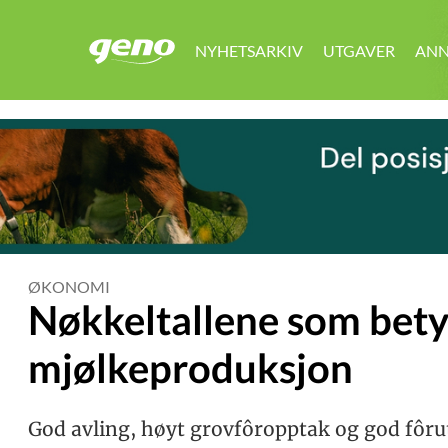
NYHETSARKIV
UTGAVER
ANN
GENO
ØKONOMI
Nøkkeltallene som bety
mjølkeproduksjon
God avling, høyt grovfôropptak og god fôrut