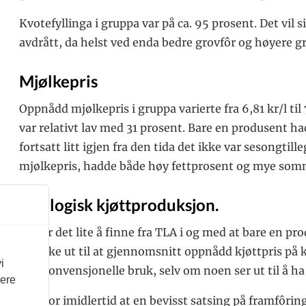
Kvotefyllinga i gruppa var på ca. 95 prosent. Det vil si 
avdrått, da helst ved enda bedre grovfôr og høyere g
Mjølkepris
Oppnådd mjølkepris i gruppa varierte fra 6,81 kr/l ti
var relativt lav med 31 prosent. Bare en produsent h
fortsatt litt igjen fra den tida det ikke var sesongt
mjølkepris, hadde både høy fettprosent og mye som
Økologisk kjøttproduksjon.
Her er det lite å finne fra TLA i og med at bare en pr
ser ikke ut til at gjennomsnitt oppnådd kjøttpris på
i
hos konvensjonelle bruk, selv om noen ser ut til å ha 
vere
Jeg tror imidlertid at en bevisst satsing på framfôring