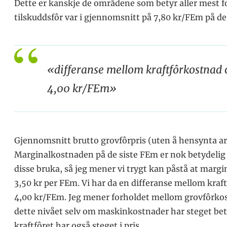
Dette er kanskje de områdene som betyr aller mest f
tilskuddsfôr var i gjennomsnitt på 7,80 kr/FEm på de
«differanse mellom kraftfôrkostnad 
4,00 kr/FEm»
Gjennomsnitt brutto grovfôrpris (uten å hensynta are
Marginalkostnaden på de siste FEm er nok betydeli
disse bruka, så jeg mener vi trygt kan påstå at marg
3,50 kr per FEm. Vi har da en differanse mellom kra
4,00 kr/FEm. Jeg mener forholdet mellom grovfôrkost
dette nivået selv om maskinkostnader har steget bety
kraftfôret har også steget i pris.