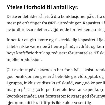
Ytelse i forhold til antall kyr.
Dette er det ikke så lett å dra konklusjoner på ut fra
mest på erfaringer fra ØRT-utredninger. Kapasitet i fj
av jordbruksarealet er avgjørende for hvilken strateg
Innenfor en gitt kvote og tilstrekkelig kapasitet i fjø
tilfeller ikke være noe å hente på høy avdrått og færr
høyt kraftfôrforbruk og redusert fôrutnyttelse. Tilsk
mjølkeproduksjon.
Økt avdrått på de kyrne en har for å fylle eksisterend
god butikk om en greier å beholde grovfôropptak og
i gruppa, inklusive distriktstilskudd, var 7,06 kr per li
margin på ca. 3,30 kr per liter økt leveranse per ku (m
kvotekostnader. Det forutsetter fortsatt god fôrutny
gjennomsnitt kraftfôrpris ikke øker vesentlig.