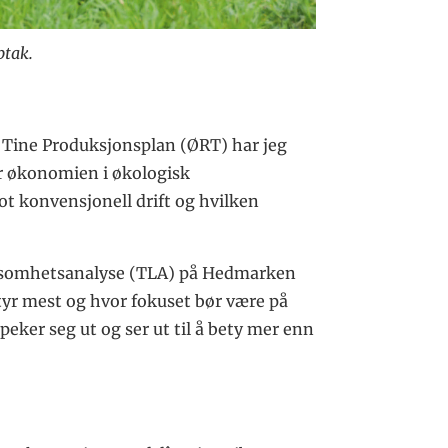
ptak.
 Tine Produksjonsplan (ØRT) har jeg
or økonomien i økologisk
t konvensjonell drift og hvilken
nnsomhetsanalyse (TLA) på Hedmarken
tyr mest og hvor fokuset bør være på
peker seg ut og ser ut til å bety mer enn