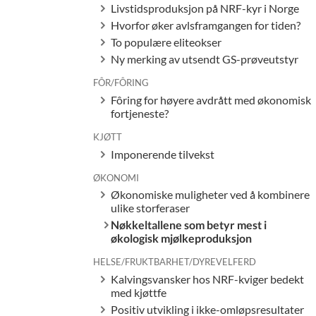
Livstidsproduksjon på NRF-kyr i Norge
Hvorfor øker avlsframgangen for tiden?
To populære eliteokser
Ny merking av utsendt GS-prøveutstyr
FÔR/FÔRING
Fôring for høyere avdrått med økonomisk
fortjeneste?
KJØTT
Imponerende tilvekst
ØKONOMI
Økonomiske muligheter ved å kombinere
ulike storferaser
Nøkkeltallene som betyr mest i
økologisk mjølkeproduksjon
HELSE/FRUKTBARHET/DYREVELFERD
Kalvingsvansker hos NRF-kviger bedekt
med kjøttfe
Positiv utvikling i ikke-omløpsresultater