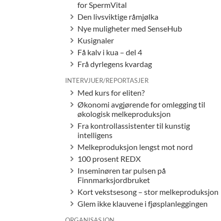
for SpermVital
Den livsviktige råmjølka
Nye muligheter med SenseHub
Kusignaler
Få kalv i kua – del 4
Frå dyrlegens kvardag
INTERVJUER/REPORTASJER
Med kurs for eliten?
Økonomi avgjørende for omlegging til
økologisk melkeproduksjon
Fra kontrollassistenter til kunstig
intelligens
Melkeproduksjon lengst mot nord
100 prosent REDX
Inseminøren tar pulsen på
Finnmarksjordbruket
Kort vekstsesong – stor melkeproduksjon
Glem ikke klauvene i fjøsplanleggingen
ORGANISASJON