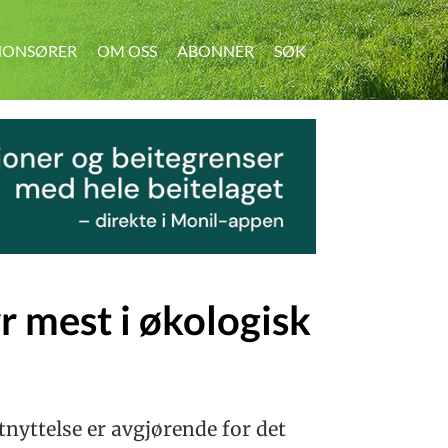
ONSØRER
OM OSS
ABONNER
SØK
SØK
r mest i økologisk
nyttelse er avgjørende for det