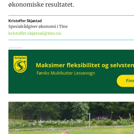
økonomiske resultatet.
Kristoffer
Skjøstad
Spesialrådgiver økonomi i Tine
kristoffer.skjøstad@tine.no